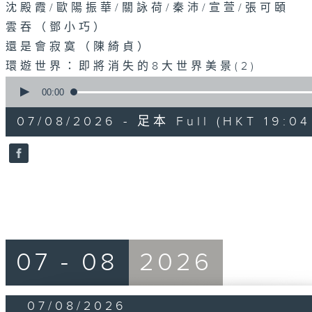
沈殿霞/歐陽振華/關詠荷/秦沛/宣萱/張可頣
雲吞（鄧小巧）
還是會寂寞（陳綺貞）
環遊世界：即將消失的8大世界美景(2)
0
seconds
00:00
of
56
07/08/2026 - 足本 Full (HKT 19:04
minutes,
0
seconds
Volume
90%
07 - 08
2026
07/08/2026