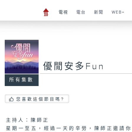
電視
電台
新聞
WEB+
優閒安多Fun
所有集數
您喜歡這個節目嗎?
主持人：陳師正
星期一至五，經過一天的辛勞，陳師正邀請