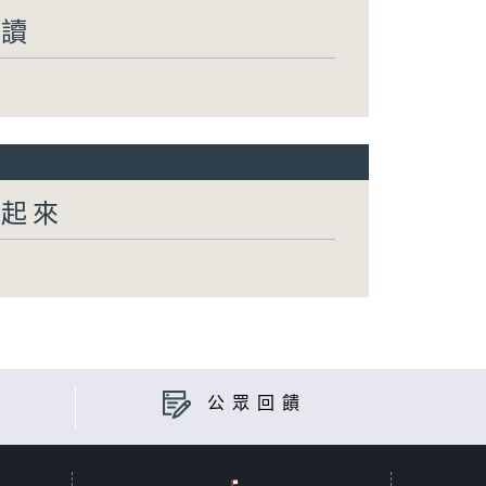
閱讀
動起來
公眾回饋