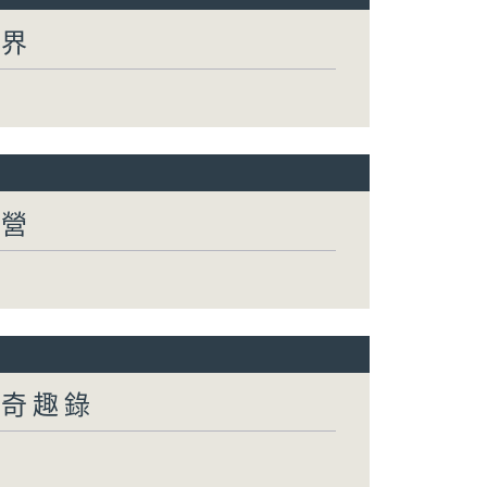
世界
有營
然奇趣錄