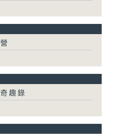
有營
然奇趣錄