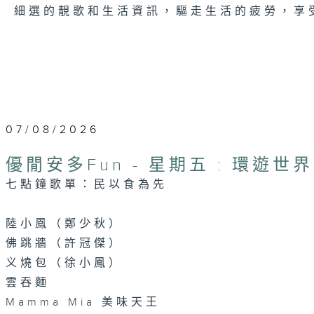
細選的靚歌和生活資訊，驅走生活的疲勞，享
07/08/2026
優閒安多Fun - 星期五 : 環遊世界
七點鐘歌單：民以食為先
陸小鳳（鄭少秋）
佛跳牆（許冠傑）
义燒包（徐小鳳）
雲吞麵
Mamma Mia 美味天王