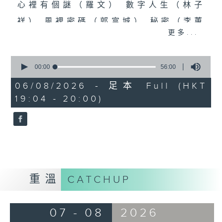
心裡有個謎（羅文） 數字人生（林子
祥） 風裡密碼（郭富城） 秘密（李蕙
更多...
敏） 秘密（張震嶽） 無間道（劉德華、
梁朝偉） 彌敦道（洪卓立）
0
seconds
00:00
56:00
食得有型：原型食物(2)
of
56
06/08/2026 - 足本 Full (HKT
minutes,
19:04 - 20:00)
0
seconds
重溫
CATCHUP
07 - 08
2026