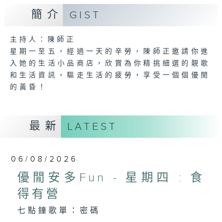
簡介
GIST
主持人：陳師正
星期一至五，經過一天的辛勞，陳師正邀請你進
入她的生活小品商店，欣賞為你精挑細選的靚歌
和生活資訊，驅走生活的疲勞，享受一個個優閒
的黃昏！
最新
LATEST
06/08/2026
優閒安多Fun - 星期四 : 食
得有營
七點鐘歌單：密碼