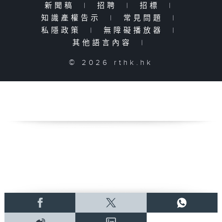
新聞稿
|
招聘
|
招標
|
知識產權告示
|
常見問題
|
私隱政策
|
無障礙播放器
|
其他語言內容
|
© 2026 rthk.hk