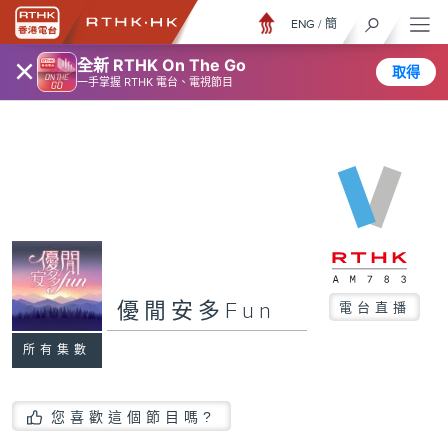
ENG
/
簡
×
全新 RTHK On The Go
取得
一手掌握 RTHK 電台、電視節目
優閒安多Fun
電台直播
所有集數
您喜歡這個節目嗎?