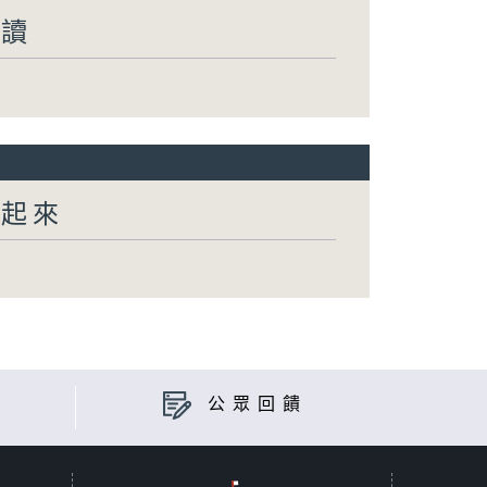
閱讀
動起來
公眾回饋