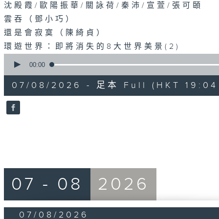
沈殿霞/歐陽振華/關詠荷/秦沛/宣萱/張可頣
雲吞（鄧小巧）
還是會寂寞（陳綺貞）
環遊世界：即將消失的8大世界美景(2)
0
seconds
00:00
of
56
07/08/2026 - 足本 Full (HKT 19:04
minutes,
0
seconds
Volume
90%
07 - 08
2026
07/08/2026