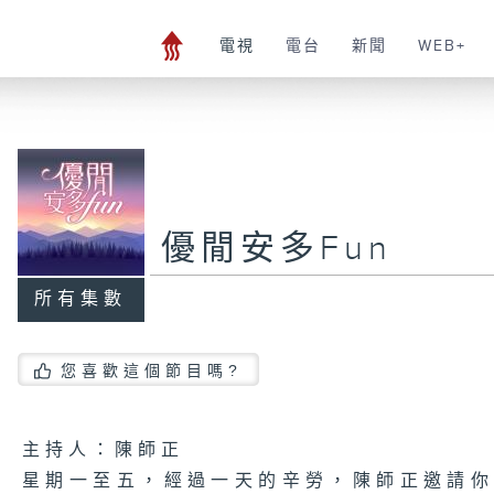
電視
電台
新聞
WEB+
優閒安多Fun
所有集數
您喜歡這個節目嗎?
主持人：陳師正
星期一至五，經過一天的辛勞，陳師正邀請