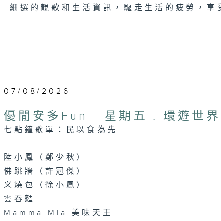
細選的靚歌和生活資訊，驅走生活的疲勞，享
07/08/2026
優閒安多Fun - 星期五 : 環遊世界
七點鐘歌單：民以食為先
陸小鳳（鄭少秋）
佛跳牆（許冠傑）
义燒包（徐小鳳）
雲吞麵
Mamma Mia 美味天王