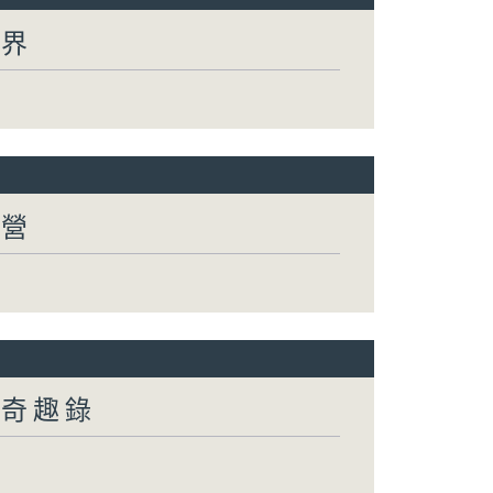
世界
有營
然奇趣錄