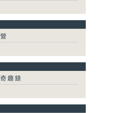
有營
然奇趣錄