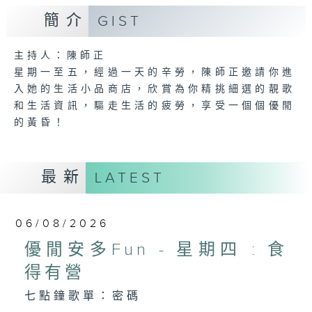
簡介
GIST
主持人：陳師正
星期一至五，經過一天的辛勞，陳師正邀請你進
入她的生活小品商店，欣賞為你精挑細選的靚歌
和生活資訊，驅走生活的疲勞，享受一個個優閒
的黃昏！
最新
LATEST
06/08/2026
優閒安多Fun - 星期四 : 食
得有營
七點鐘歌單：密碼