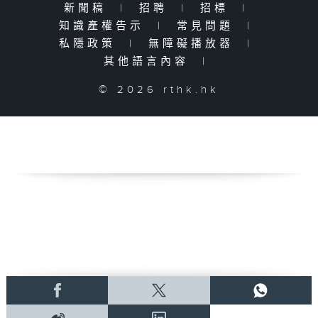
新聞稿
|
招聘
|
招標
|
知識產權告示
|
常見問題
|
私隱政策
|
無障礙播放器
|
其他語言內容
|
© 2026 rthk.hk