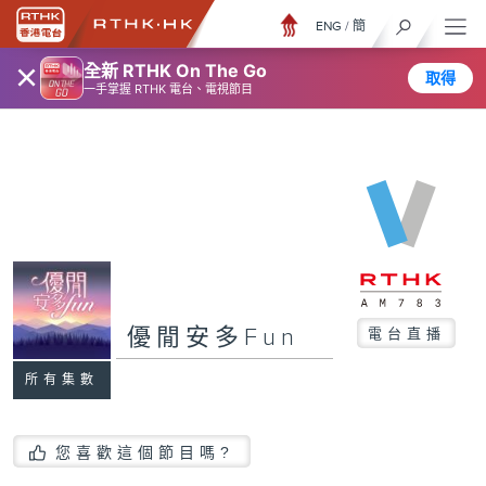
ENG
/
簡
×
全新 RTHK On The Go
取得
一手掌握 RTHK 電台、電視節目
優閒安多Fun
電台直播
所有集數
您喜歡這個節目嗎?