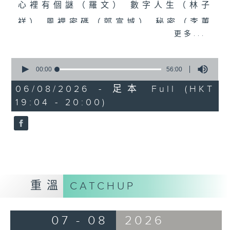
心裡有個謎（羅文） 數字人生（林子
祥） 風裡密碼（郭富城） 秘密（李蕙
更多...
敏） 秘密（張震嶽） 無間道（劉德華、
梁朝偉） 彌敦道（洪卓立）
0
seconds
00:00
56:00
食得有型：原型食物(2)
of
56
06/08/2026 - 足本 Full (HKT
minutes,
19:04 - 20:00)
0
seconds
重溫
CATCHUP
07 - 08
2026