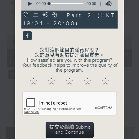
心裡有個謎（羅文） 數字人生（林子
seconds
00:00
00:00
of
祥） 風裡密碼（郭富城） 秘密（李蕙
0
第二部份 Part 2 (HKT
seconds
更多...
19:04 - 20:00)
敏） 秘密（張震嶽） 無間道（劉德華、
梁朝偉） 彌敦道（洪卓立）
0
seconds
00:00
56:00
食得有型：原型食物(2)
of
您對這個節目的滿意程度？
56
06/08/2026 - 足本 Full (HKT
您的意見有助於提升節目質素。
minutes,
How satisfied are you with this program?
19:04 - 20:00)
0
Your feedback helps to improve the quality of
seconds
the program.
☆
☆
☆
☆
☆
重溫
CATCHUP
提交及繼續 Submit
07 - 08
2026
and Continue