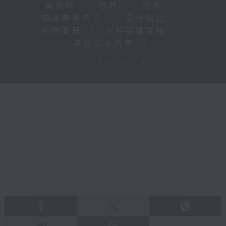
新聞稿
|
招聘
|
招標
|
知識產權告示
|
常見問題
|
私隱政策
|
無障礙播放器
|
其他語言內容
|
© 2026 rthk.hk