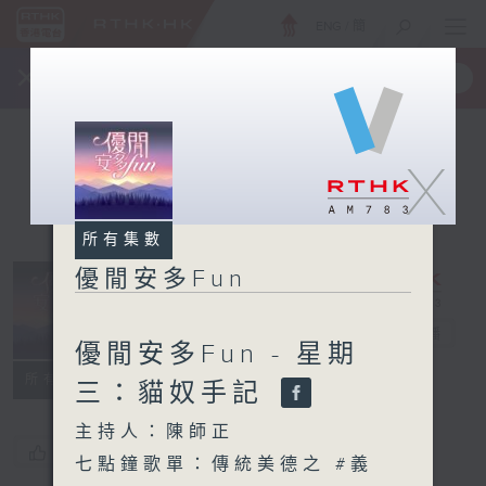
ENG
/
簡
×
全新 RTHK On The Go
取得
一手掌握 RTHK 電台、電視節目
X
所有集數
優閒安多Fun
優閒安多Fun
電台直播
優閒安多Fun - 星期
所有集數
三：貓奴手記
主持人：陳師正
您喜歡這個節目嗎?
七點鐘歌單：傳統美德之 #義