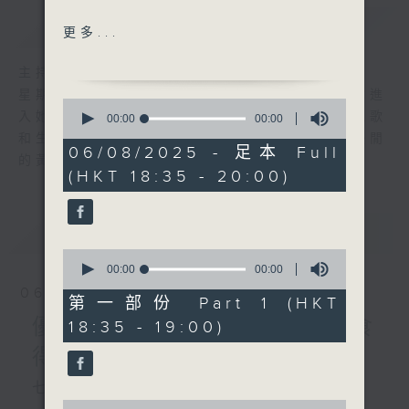
簡介
GIST
陸小鳳（鄭少秋）
更多...
願世間有青天（林子祥）
一生何求（陳百強）
主持人：陳師正
幾分傷心幾分癡（王傑）
星期一至五，經過一天的辛勞，陳師正邀請你進
0
情義兩心知（譚詠麟）
入她的生活小品商店，欣賞為你精挑細選的靚歌
seconds
00:00
00:00
of
情深義更深（袁鳳瑛）
和生活資訊，驅走生活的疲勞，享受一個個優閒
0
06/08/2025 - 足本 Full
從未試過擁有（溫兆倫）
的黃昏！
seconds
(HKT 18:35 - 20:00)
情義兩心堅（張德蘭）
Please Mr. Postman
(Carpenters)
最新
LATEST
貓奴手記：訓練貓貓當郵差?
0
seconds
00:00
00:00
of
06/08/2026
0
第一部份 Part 1 (HKT
seconds
優閒安多Fun - 星期四 : 食
18:35 - 19:00)
得有營
七點鐘歌單：密碼
0