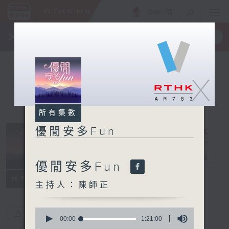
ENG
/
簡
×
全新 RTHK On The Go
取得
一手掌握 RTHK 電台、電視節目
X
所有集數
優閒安多Fun
優閒安多Fun
電台直播
優閒安多Fun
所有集數
主持人：陳師正
0
您喜歡這個節目嗎?
seconds
00:00
1:21:00
of