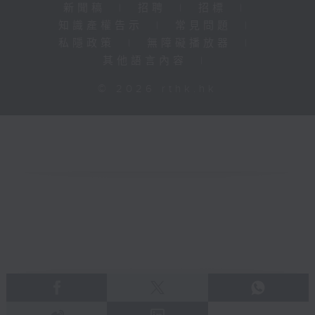
新聞稿
|
招聘
|
招標
|
知識產權告示
|
常見問題
|
私隱政策
|
無障礙播放器
|
其他語言內容
|
© 2026 rthk.hk