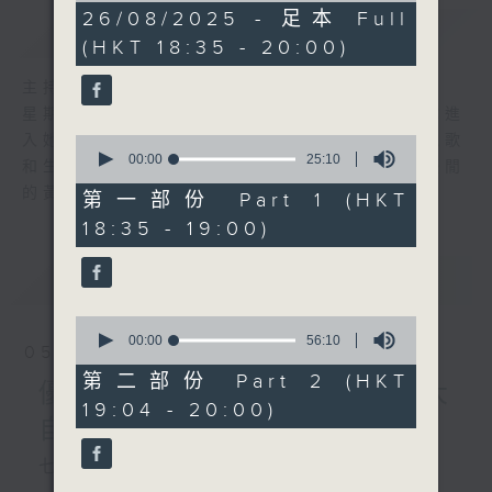
1
26/08/2025 - 足本 Full
簡介
GIST
hour,
(HKT 18:35 - 20:00)
21
minutes,
0
主持人：陳師正
seconds
星期一至五，經過一天的辛勞，陳師正邀請你進
入她的生活小品商店，欣賞為你精挑細選的靚歌
0
seconds
00:00
25:10
和生活資訊，驅走生活的疲勞，享受一個個優閒
of
的黃昏！
25
第一部份 Part 1 (HKT
minutes,
18:35 - 19:00)
10
seconds
最新
LATEST
0
seconds
00:00
56:10
05/08/2026
of
56
第二部份 Part 2 (HKT
優閒安多Fun - 星期三 : 大
minutes,
19:04 - 20:00)
10
自然奇趣錄
seconds
七點鐘歌單：一山還有一山高