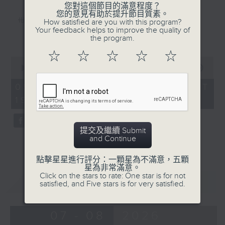
您對這個節目的滿意程度？
您的意見有助於提升節目質素。
世間始終你好（羅文、甄妮）
How satisfied are you with this program?
Your feedback helps to improve the quality of
更多...
the program.
天蠶變(關正傑)
☆
☆
☆
☆
☆
Ain’t no mountain high enough
0
seconds
00:00
55:59
(Marvin Gaye, Tammi Terrell)
of
55
05/08/2026 - 足本 Full (HKT
Rocky Mountain High (John
minutes,
19:04 - 20:00)
59
Denver)
seconds
高山低谷（林奕匡）
提交及繼續 Submit
富士山下(陳奕迅)
and Continue
獅子山下（羅文）
點擊星星進行評分：一顆星為不滿意，五顆
星為非常滿意。
Bless the beast and children
Click on the stars to rate: One star is for not
重溫
CATCHUP
satisfied, and Five stars is for very satisfied.
(Carpenters)
大自然奇趣錄：瀕危野生動植物種(1)
07 - 08
2026