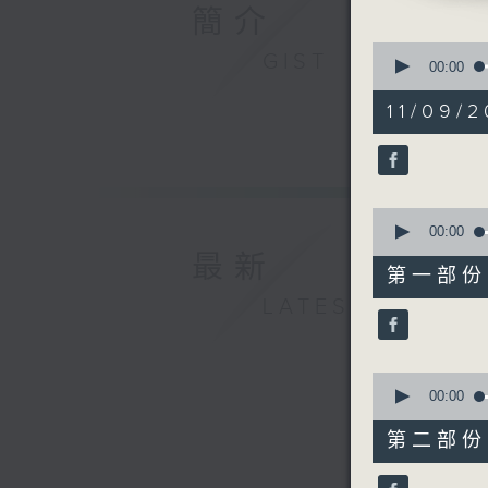
合鍵（配鎖
簡介
留低鎖匙（
0
GIST
把鎖匙投進
seconds
00:00
of
Unchaine
1
11/09/2
食得有營：
hour,
21
minutes,
0
seconds
90%
0
seconds
00:00
of
最新
25
第一部份 P
minutes,
10
LATEST
seconds
90%
0
seconds
00:00
of
56
第二部份 P
minutes,
10
seconds