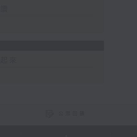
閱讀
動起來
公眾回饋