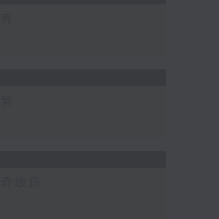
世界
有營
然奇趣錄