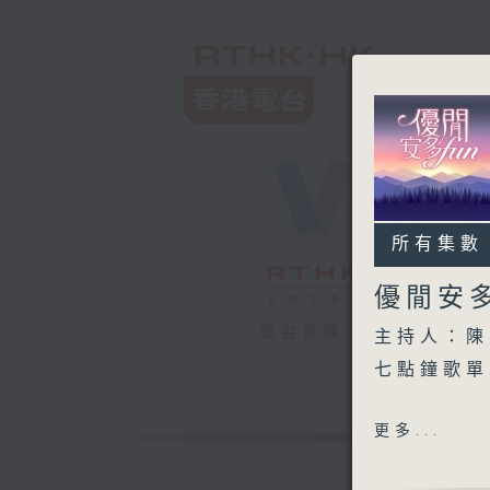
所有集數
優閒安多
電台直播
主持人：陳
七點鐘歌單
封鎖我一生
更多...
鎖匙扣（李
情鎖（蔡琴