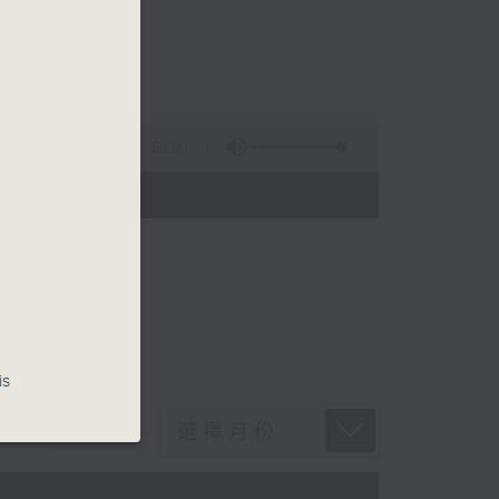
56:00
 - 20:00)
is