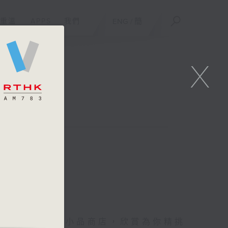
重溫
APPS
我們
ENG
/
簡
X
你進入她的生活小品商店，欣賞為你精挑