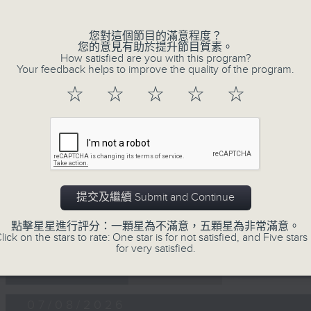
沈殿霞/歐陽振華/關詠荷/秦沛/宣萱/張可頣
雲吞（鄧小巧）
您對這個節目的滿意程度？
還是會寂寞（陳綺貞）
您的意見有助於提升節目質素。
How satisfied are you with this program?
環遊世界：即將消失的8大世界美景(2)
Your feedback helps to improve the quality of the program.
0
☆
☆
☆
☆
☆
seconds
00:00
of
56
07/08/2026 - 足本 Full (HKT 19:04
minutes,
0
seconds
Volume
90%
提交及繼續 Submit and Continue
點擊星星進行評分：一顆星為不滿意，五顆星為非常滿意。
lick on the stars to rate: One star is for not satisfied, and Five stars 
for very satisfied.
07 - 08
2026
07/08/2026