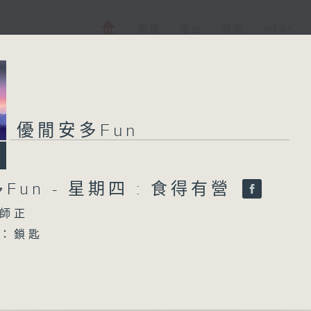
電視
電台
新聞
WEB+
優閒安多Fun
優閒安多Fun
Fun - 星期四 : 食得有營
所有集數
師正
您喜歡這個節目嗎?
：鎖匙
（王傑）
主持人：陳師正
麗蕊）
）
星期一至五，經過一天的辛勞，陳師正邀請