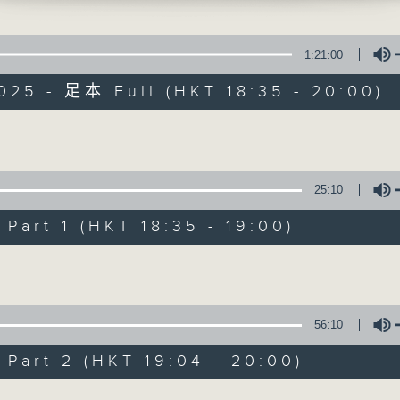
匙）（五輪真弓）
細選的靚歌和生活資訊，驅走生活的疲勞，享
許茹芸）
信箱（王菲）
1:21:00
d Melody (Al Hibbler)
025 - 足本 Full (HKT 18:35 - 20:00)
捐血前後的飲食貼士(1)
Volume
07/08/2026
25:10
優閒安多Fun - 星期五 : 環遊世界
art 1 (HKT 18:35 - 19:00)
七點鐘歌單：民以食為先
Volume
陸小鳳（鄭少秋）
佛跳牆（許冠傑）
56:10
义燒包（徐小鳳）
雲吞麵
art 2 (HKT 19:04 - 20:00)
Mamma Mia 美味天王
Volume