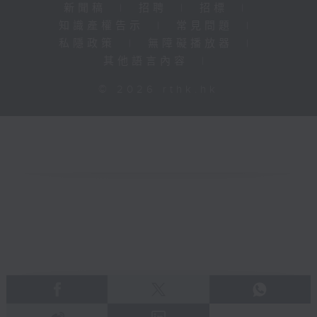
新聞稿
|
招聘
|
招標
|
知識產權告示
|
常見問題
|
私隱政策
|
無障礙播放器
|
其他語言內容
|
© 2026 rthk.hk