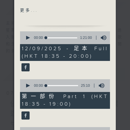
簡介
GIST
小妹妹日記（李麗蕊）
更多...
心裡日記（許冠傑）
小男人（張學友）
主持人：陳師正
大丈夫日記（周潤發、葉蒨
星期一至五，經過一天的辛勞，陳師正邀請你進
0
文、王祖賢）
入她的生活小品商店，欣賞為你精挑細選的靚歌
seconds
00:00
1:21:00
of
阿Lam日記（林子祥）
和生活資訊，驅走生活的疲勞，享受一個個優閒
1
12/09/2025 - 足本 Full
偶遇（林志美）
的黃昏！
hour,
(HKT 18:35 - 20:00)
21
心裡日記（鍾一諾）
minutes,
Diary (Bread)
0
seconds
好想去旅行：悉尼(2)
最新
LATEST
0
seconds
00:00
25:10
of
07/08/2026
25
第一部份 Part 1 (HKT
minutes,
優閒安多Fun - 星期五 : 環
18:35 - 19:00)
10
seconds
遊世界
七點鐘歌單：民以食為先
0