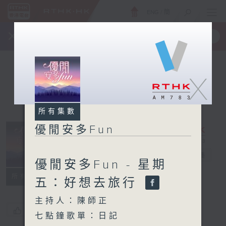
ENG
/
簡
×
全新 RTHK On The Go
取得
一手掌握 RTHK 電台、電視節目
X
所有集數
優閒安多Fun
優閒安多Fun
電台直播
優閒安多Fun - 星期
所有集數
五：好想去旅行
主持人：陳師正
您喜歡這個節目嗎?
七點鐘歌單：日記