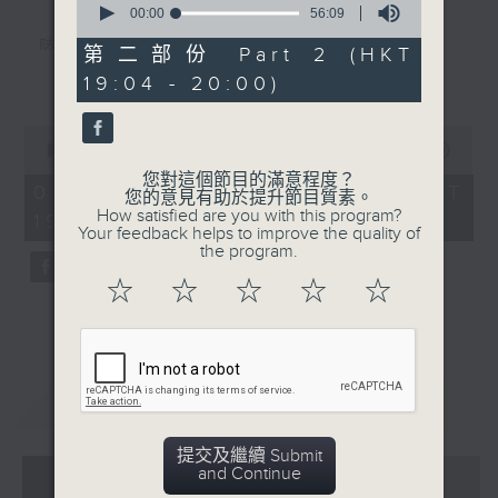
seconds
00:00
56:09
of
陸小鳳（鄭少秋）
56
第二部份 Part 2 (HKT
minutes,
更多...
19:04 - 20:00)
佛跳牆（許冠傑）
9
seconds
义燒包（徐小鳳）
0
seconds
00:00
56:00
雲吞麵
of
您對這個節目的滿意程度？
56
07/08/2026 - 足本 Full (HKT
Mamma Mia 美味天王
您的意見有助於提升節目質素。
minutes,
How satisfied are you with this program?
19:04 - 20:00)
0
沈殿霞/歐陽振華/關詠荷/秦沛/宣萱/張
Your feedback helps to improve the quality of
seconds
the program.
可頣
☆
☆
☆
☆
☆
雲吞（鄧小巧）
還是會寂寞（陳綺貞）
環遊世界：即將消失的8大世界美景(2)
重溫
CATCHUP
提交及繼續 Submit
07 - 08
2026
and Continue