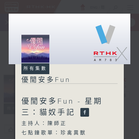
ENG
/
簡
×
全新 RTHK On The Go
取得
一手掌握 RTHK 電台、電視節目
X
所有集數
優閒安多Fun
優閒安多Fun
電台直播
優閒安多Fun - 星期
所有集數
三：貓奴手記
主持人：陳師正
您喜歡這個節目嗎?
七點鐘歌單：珍禽異獸