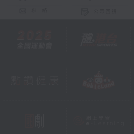
聯 絡
公眾回饋