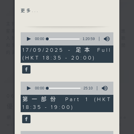
簡介
GIST
Unicorn Song (林子祥、黃
更多...
芮琳、韋綺姍）
變色龍（關正傑）
主持人：陳師正
傷心的小鸚鵡（陳迪匡）
星期一至五，經過一天的辛勞，陳師正邀請你進
0
好大個網（威利）
入她的生活小品商店，欣賞為你精挑細選的靚歌
seconds
00:00
1:20:59
of
How much is that
和生活資訊，驅走生活的疲勞，享受一個個優閒
1
17/09/2025 - 足本 Full
doggie in the window
的黃昏！
hour,
(HKT 18:35 - 20:00)
20
(Pattie Page)
minutes,
寵物（小肥）
59
seconds
寵物（鄭秀文）
最新
LATEST
貓奴手記：愛貓之城（下）
0
seconds
00:00
25:10
of
06/08/2026
25
第一部份 Part 1 (HKT
minutes,
優閒安多Fun - 星期四 : 食得有營
18:35 - 19:00)
10
seconds
網上直播完畢稍後提供節目重溫。 Archive
will be available after live webcast
0