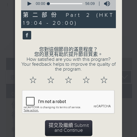
seconds
00:00
56:09
1
of
56
第二部份 Part 2 (HKT
minutes,
19:04 - 20:00)
9
seconds
重溫
CATCHUP
您對這個節目的滿意程度？
您的意見有助於提升節目質素。
How satisfied are you with this program?
07 - 08
2026
Your feedback helps to improve the quality of
the program.
☆
☆
☆
☆
☆
06/08/2026
優閒安多Fun - 星期四 : 食
得有營
提交及繼續 Submit
網上直播完畢稍後提供節目重溫。
and Continue