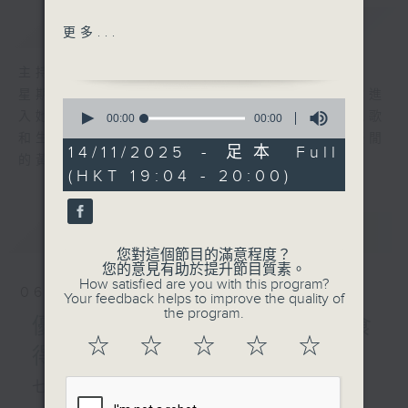
簡介
GIST
鏡（呂方）
更多...
鏡花水月 (梅艷芳)
鏡子說（容祖兒）
主持人：陳師正
魔鏡（李玟）
星期一至五，經過一天的辛勞，陳師正邀請你進
0
Man in the mirror
入她的生活小品商店，欣賞為你精挑細選的靚歌
seconds
00:00
00:00
of
(Michael Jackson)
和生活資訊，驅走生活的疲勞，享受一個個優閒
0
14/11/2025 - 足本 Full
鏡花緣（林一峰）
的黃昏！
seconds
(HKT 19:04 - 20:00)
Reflections of my life
(Marmalade)
最新
LATEST
您對這個節目的滿意程度？
好想去旅行：新穎旅遊（1）
您的意見有助於提升節目質素。
How satisfied are you with this program?
06/08/2026
Your feedback helps to improve the quality of
the program.
優閒安多Fun - 星期四 : 食
☆
☆
☆
☆
☆
得有營
七點鐘歌單：密碼