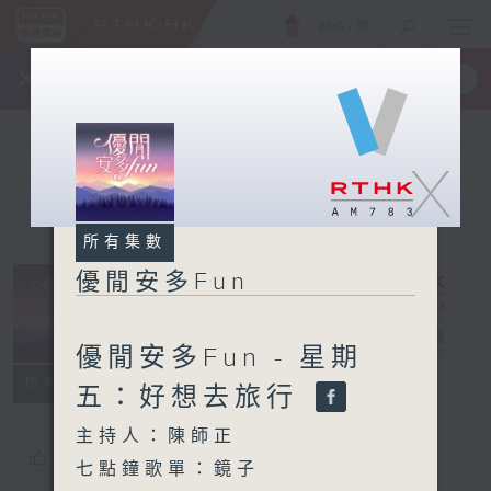
ENG
/
簡
×
全新 RTHK On The Go
取得
一手掌握 RTHK 電台、電視節目
X
所有集數
優閒安多Fun
優閒安多Fun
電台直播
優閒安多Fun - 星期
所有集數
五：好想去旅行
主持人：陳師正
您喜歡這個節目嗎?
七點鐘歌單：鏡子