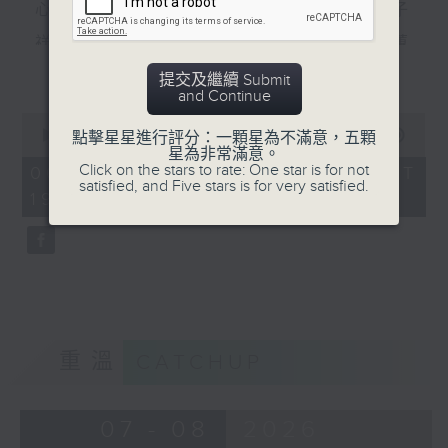
心裡有個謎（羅文） 數字人生（林子
祥） 風裡密碼（郭富城） 秘密（李蕙
更多...
敏） 秘密（張震嶽） 無間道（劉德華、
提交及繼續 Submit
and Continue
梁朝偉） 彌敦道（洪卓立）
0
seconds
00:00
56:00
點擊星星進行評分：一顆星為不滿意，五顆
食得有型：原型食物(2)
of
星為非常滿意。
56
Click on the stars to rate: One star is for not
06/08/2026 - 足本 Full (HKT
minutes,
satisfied, and Five stars is for very satisfied.
19:04 - 20:00)
0
seconds
重溫
CATCHUP
07 - 08
2026