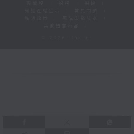
新聞稿
|
招聘
|
招標
|
知識產權告示
|
常見問題
|
私隱政策
|
無障礙播放器
|
其他語言內容
|
© 2026 rthk.hk