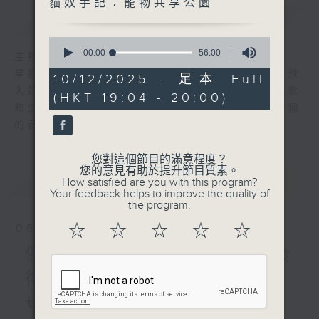
貓奴手記：寵物共享公園
簡介
GIST
0
seconds
00:00
56:00
主持人：陳師正
of
星期一至五，經過一天的辛勞，陳師正邀請你進
56
10/12/2025 - 足本 Full
minutes,
入她的生活小品商店，欣賞為你精挑細選的靚歌
(HKT 19:04 - 20:00)
0
和生活資訊，驅走生活的疲勞，享受一個個優閒
seconds
的黃昏！
您對這個節目的滿意程度？
您的意見有助於提升節目質素。
最新
LATEST
How satisfied are you with this program?
Your feedback helps to improve the quality of
the program.
☆
☆
☆
☆
☆
06/08/2026
優閒安多Fun - 星期四 : 食
得有營
七點鐘歌單：密碼