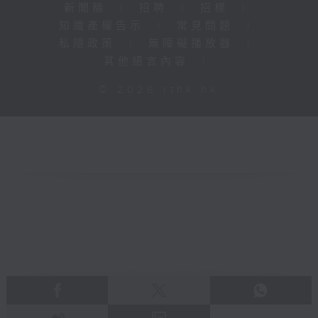
新聞稿
|
招聘
|
招標
|
知識產權告示
|
常見問題
|
私隱政策
|
無障礙播放器
|
其他語言內容
|
© 2026 rthk.hk