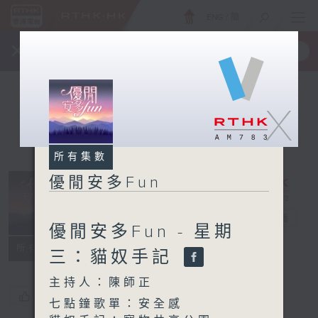
ENG
/
簡
×
全新 RTHK On The Go
取得
一手掌握 RTHK 電台、電視節目
X
所有集數
優閒安多Fun
優閒安多Fun
電台直播
優閒安多Fun - 星期
所有集數
三：貓奴手記
主持人：陳師正
您喜歡這個節目嗎?
七點鐘歌單：安全感