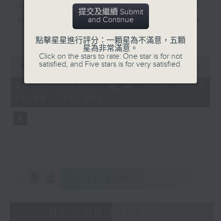
心裡有個謎（羅文） 數字人生（林子
提交及繼續 Submit
and Continue
祥） 風裡密碼（郭富城） 秘密（李蕙
更多...
敏） 秘密（張震嶽） 無間道（劉德華、
點擊星星進行評分：一顆星為不滿意，五顆
星為非常滿意。
梁朝偉） 彌敦道（洪卓立）
Click on the stars to rate: One star is for not
0
satisfied, and Five stars is for very satisfied.
seconds
00:00
56:00
食得有型：原型食物(2)
of
56
06/08/2026 - 足本 Full (HKT
minutes,
19:04 - 20:00)
0
seconds
重溫
CATCHUP
07 - 08
2026