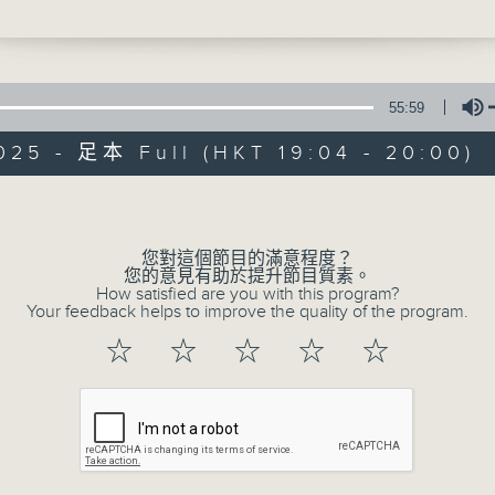
細選的靚歌和生活資訊，驅走生活的疲勞，享
楓華）
鮑翠薇）
ee Gees)
許冠傑、張國榮）
55:59
（林子祥）
025 - 足本 Full (HKT 19:04 - 20:00)
首位十秒內跑100米賽事的東南亞跑手
Volume
05/08/2026
優閒安多Fun - 星期三 : 大自然
您對這個節目的滿意程度？
您的意見有助於提升節目質素。
七點鐘歌單：一山還有一山高
How satisfied are you with this program?
Your feedback helps to improve the quality of the program.
☆
☆
☆
☆
☆
世間始終你好（羅文、甄妮）
天蠶變(關正傑)
Ain’t no mountain high enough (Marvi
Rocky Mountain High (John Denver)
高山低谷（林奕匡）