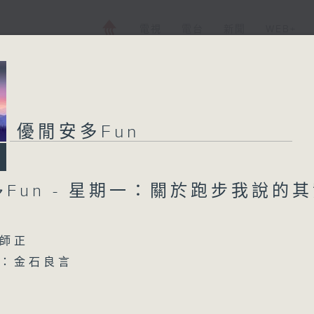
電視
電台
新聞
WEB+
優閒安多Fun
優閒安多Fun
Fun - 星期一：關於跑步我說的
所有集數
您喜歡這個節目嗎?
師正
：金石良言
主持人：陳師正
許冠傑）
星期一至五，經過一天的辛勞，陳師正邀請
迪羅賓）