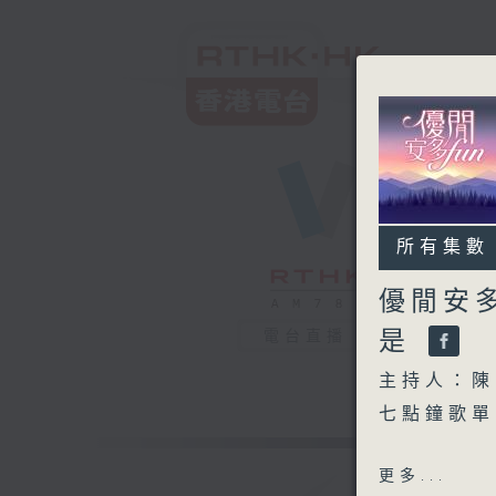
所有集數
優閒安多
是
電台直播
主持人：陳
七點鐘歌單
世事如棋（
更多...
金縷衣（泰