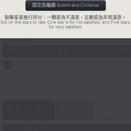
富士山下(陳奕迅)
提交及繼續 Submit and Continue
獅子山下（羅文）
點擊星星進行評分：一顆星為不滿意，五顆星為非常滿意。
Bless the beast and children (Carpent
lick on the stars to rate: One star is for not satisfied, and Five stars 
for very satisfied.
大自然奇趣錄：瀕危野生動植物種(1)
0
seconds
00:00
of
55
05/08/2026 - 足本 Full (HKT 19:04
minutes,
59
seconds
Volume
90%
07 - 08
2026
05/08/2026