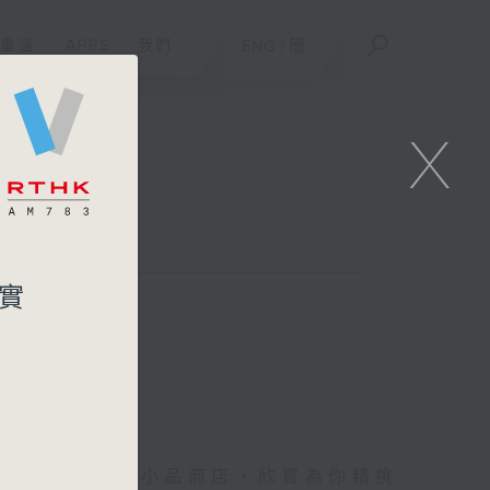
重溫
APPS
我們
ENG
/
簡
X
其實
你進入她的生活小品商店，欣賞為你精挑