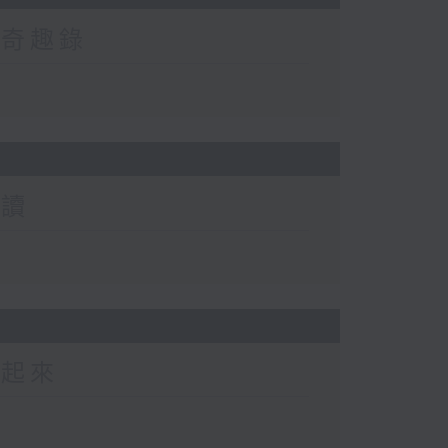
然奇趣錄
閱讀
動起來