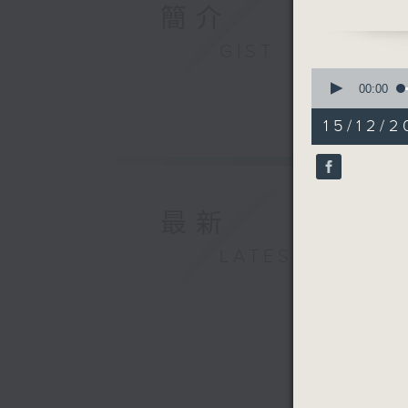
簡介
人之初（蔡
頂天立地（
GIST
Words (B
0
沉默是金（
seconds
00:00
of
誰能明白我
55
15/12/2
關於跑步：
minutes,
59
seconds
90%
最新
LATEST