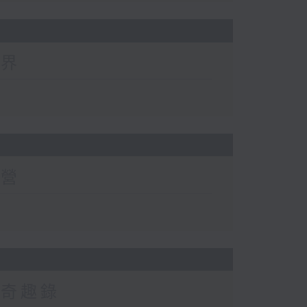
世界
有營
然奇趣錄