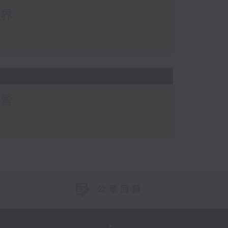
世界
有營
公眾回饋