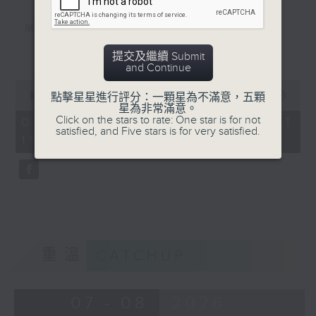
陸小鳳（鄭少秋）
更多...
佛跳牆（許冠傑）
提交及繼續 Submit
and Continue
义燒包（徐小鳳）
0
seconds
00:00
56:00
點擊星星進行評分：一顆星為不滿意，五顆
雲吞麵
of
星為非常滿意。
56
Click on the stars to rate: One star is for not
07/08/2026 - 足本 Full (HKT
Mamma Mia 美味天王
minutes,
satisfied, and Five stars is for very satisfied.
19:04 - 20:00)
0
沈殿霞/歐陽振華/關詠荷/秦沛/宣萱/張
seconds
可頣
雲吞（鄧小巧）
還是會寂寞（陳綺貞）
環遊世界：即將消失的8大世界美景(2)
重溫
CATCHUP
07 - 08
2026