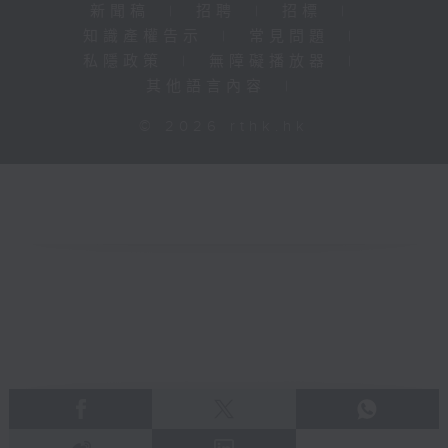
新聞稿
|
招聘
|
招標
|
知識產權告示
|
常見問題
|
私隱政策
|
無障礙播放器
|
其他語言內容
|
© 2026 rthk.hk