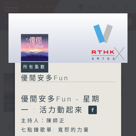
ENG
/
簡
×
全新 RTHK On The Go
取得
一手掌握 RTHK 電台、電視節目
X
所有集數
優閒安多Fun
優閒安多Fun
電台直播
優閒安多Fun - 星期
所有集數
一 : 活力動起來
主持人：陳師正
您喜歡這個節目嗎?
七點鐘歌單: 寬恕的力量