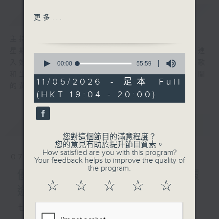
簡介
GIST
我真的受傷了-劇場版（張學
更多...
友）
背叛（曹格）
主持人：陳師正
原諒我嗎？（蘇永康）
星期一至五，經過一天的辛勞，陳師正邀請你進
0
難以再說對不起（張國榮）
入她的生活小品商店，欣賞為你精挑細選的靚歌
seconds
00:00
55:59
of
寬恕我（威鎮樂隊）
和生活資訊，驅走生活的疲勞，享受一個個優閒
55
11/05/2026 - 足本 Full
願你寬恕我（張德蘭）
的黃昏！
minutes,
(HKT 19:04 - 20:00)
59
對不起我愛你（黎明）
seconds
YMCA (Village People)
活力動起來：手機引起的健康
最新
LATEST
問題(1)
您對這個節目的滿意程度？
您的意見有助於提升節目質素。
How satisfied are you with this program?
07/08/2026
Your feedback helps to improve the quality of
the program.
優閒安多Fun - 星期五 : 環
☆
☆
☆
☆
☆
遊世界
七點鐘歌單：民以食為先