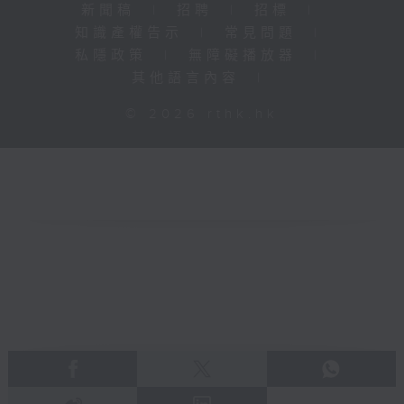
新聞稿
|
招聘
|
招標
|
知識產權告示
|
常見問題
|
私隱政策
|
無障礙播放器
|
其他語言內容
|
© 2026 rthk.hk