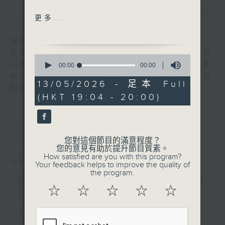
簡介
GIST
真情細說（李樂詩）
更多...
那夜我替女兒R背脊（鄭丹
瑞）
主持人：陳師正
最愛(張艾嘉)
星期一至五，經過一天的辛勞，陳師正邀請你進
0
愛是不保留（林志美）
入她的生活小品商店，欣賞為你精挑細選的靚歌
seconds
00:00
00:00
of
誰可相依（蘇芮）
和生活資訊，驅走生活的疲勞，享受一個個優閒
0
13/05/2026 - 足本 Full
Greatest love of all
的黃昏！
seconds
(HKT 19:04 - 20:00)
(Whitney Houston)
無條件（陳奕迅）
最新
LATEST
大自然奇趣錄 : 蟬(1)
您對這個節目的滿意程度？
您的意見有助於提升節目質素。
How satisfied are you with this program?
06/08/2026
Your feedback helps to improve the quality of
the program.
優閒安多Fun - 星期四 : 食
☆
☆
☆
☆
☆
得有營
七點鐘歌單：密碼