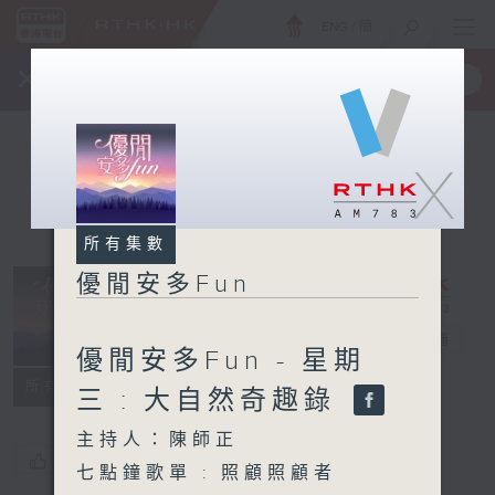
ENG
/
簡
×
全新 RTHK On The Go
取得
一手掌握 RTHK 電台、電視節目
X
所有集數
優閒安多Fun
優閒安多Fun
電台直播
優閒安多Fun - 星期
所有集數
三 : 大自然奇趣錄
主持人：陳師正
您喜歡這個節目嗎?
七點鐘歌單 : 照顧照顧者