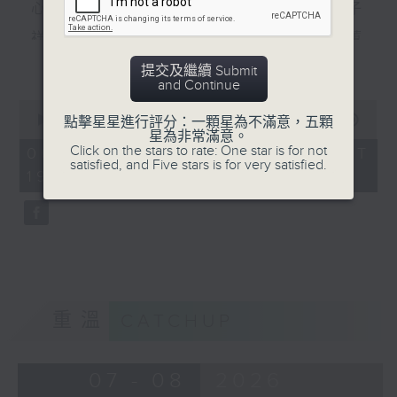
心裡有個謎（羅文） 數字人生（林子
祥） 風裡密碼（郭富城） 秘密（李蕙
更多...
敏） 秘密（張震嶽） 無間道（劉德華、
提交及繼續 Submit
and Continue
梁朝偉） 彌敦道（洪卓立）
0
seconds
00:00
56:00
點擊星星進行評分：一顆星為不滿意，五顆
食得有型：原型食物(2)
of
星為非常滿意。
56
Click on the stars to rate: One star is for not
06/08/2026 - 足本 Full (HKT
minutes,
satisfied, and Five stars is for very satisfied.
19:04 - 20:00)
0
seconds
重溫
CATCHUP
07 - 08
2026