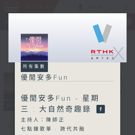
ENG
/
簡
×
全新 RTHK On The Go
取得
一手掌握 RTHK 電台、電視節目
X
所有集數
優閒安多Fun
優閒安多Fun
電台直播
優閒安多Fun - 星期
所有集數
三 : 大自然奇趣錄
主持人：陳師正
您喜歡這個節目嗎?
七點鐘歌單 : 跨代共融