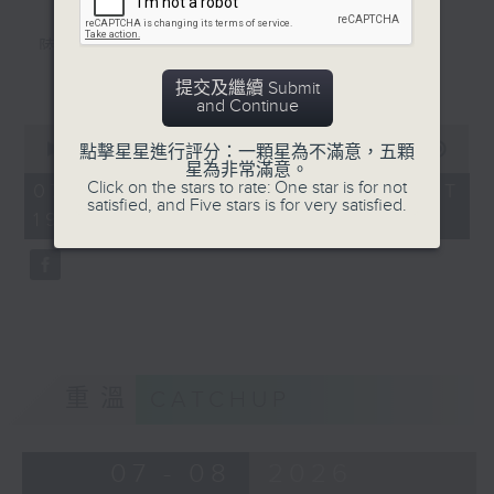
陸小鳳（鄭少秋）
更多...
佛跳牆（許冠傑）
提交及繼續 Submit
and Continue
义燒包（徐小鳳）
0
seconds
00:00
56:00
點擊星星進行評分：一顆星為不滿意，五顆
雲吞麵
of
星為非常滿意。
56
Click on the stars to rate: One star is for not
07/08/2026 - 足本 Full (HKT
Mamma Mia 美味天王
minutes,
satisfied, and Five stars is for very satisfied.
19:04 - 20:00)
0
沈殿霞/歐陽振華/關詠荷/秦沛/宣萱/張
seconds
可頣
雲吞（鄧小巧）
還是會寂寞（陳綺貞）
環遊世界：即將消失的8大世界美景(2)
重溫
CATCHUP
07 - 08
2026