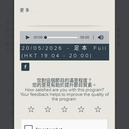
簡介
GIST
親親爹哋（何國禧、何君樂）
更多...
Look for a star（沈殿霞、
鄭欣宜）
主持人：陳師正
Something Stupid
星期一至五，經過一天的辛勞，陳師正邀請你進
0
(Frank Sinatra, Nancy
入她的生活小品商店，欣賞為你精挑細選的靚歌
seconds
00:00
56:00
of
Sinatra)
和生活資訊，驅走生活的疲勞，享受一個個優閒
56
20/05/2026 - 足本 Full
Unforgettable (Nat King
的黃昏！
minutes,
(HKT 19:04 - 20:00)
0
Cole, Natalie Cole)
seconds
漁火閃閃（區瑞強）
大得太快（陳奕迅）
最新
LATEST
問到尾（關正傑、小柏林）
您對這個節目的滿意程度？
花店（陳慧嫻）
您的意見有助於提升節目質素。
How satisfied are you with this program?
大自然奇趣錄 : 蟬(2)
07/08/2026
Your feedback helps to improve the quality of
the program.
優閒安多Fun - 星期五 : 環
☆
☆
☆
☆
☆
遊世界
七點鐘歌單：民以食為先