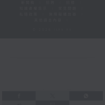
新聞稿
|
招聘
|
招標
|
知識產權告示
|
常見問題
|
私隱政策
|
無障礙播放器
|
其他語言內容
|
© 2026 rthk.hk