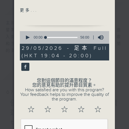
簡介
GIST
坭路上（盧業瑂）
更多...
How are you my
friend（李麗蕊）
主持人：陳師正
輕談淺唱（蔡楓華）
星期一至五，經過一天的辛勞，陳師正邀請你進
0
戀愛預告（林姍姍）
入她的生活小品商店，欣賞為你精挑細選的靚歌
seconds
00:00
56:00
of
愛你的範圍（周國豐）
和生活資訊，驅走生活的疲勞，享受一個個優閒
56
29/05/2026 - 足本 Full
流離所愛（黃凱芹、余劍明）
的黃昏！
minutes,
(HKT 19:04 - 20:00)
0
依然（林憶蓮）
seconds
細水長流（蔡齡齡）
最新
LATEST
您對這個節目的滿意程度？
環遊世界：金字塔(3)
您的意見有助於提升節目質素。
How satisfied are you with this program?
07/08/2026
Your feedback helps to improve the quality of
the program.
優閒安多Fun - 星期五 : 環
☆
☆
☆
☆
☆
遊世界
七點鐘歌單：民以食為先