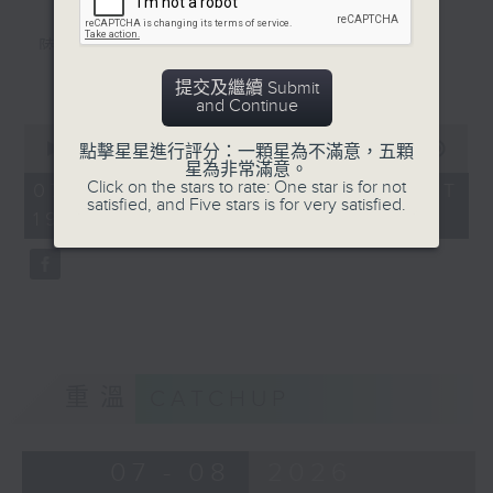
陸小鳳（鄭少秋）
更多...
佛跳牆（許冠傑）
提交及繼續 Submit
and Continue
义燒包（徐小鳳）
0
seconds
00:00
56:00
點擊星星進行評分：一顆星為不滿意，五顆
雲吞麵
of
星為非常滿意。
56
Click on the stars to rate: One star is for not
07/08/2026 - 足本 Full (HKT
Mamma Mia 美味天王
minutes,
satisfied, and Five stars is for very satisfied.
19:04 - 20:00)
0
沈殿霞/歐陽振華/關詠荷/秦沛/宣萱/張
seconds
可頣
雲吞（鄧小巧）
還是會寂寞（陳綺貞）
環遊世界：即將消失的8大世界美景(2)
重溫
CATCHUP
07 - 08
2026