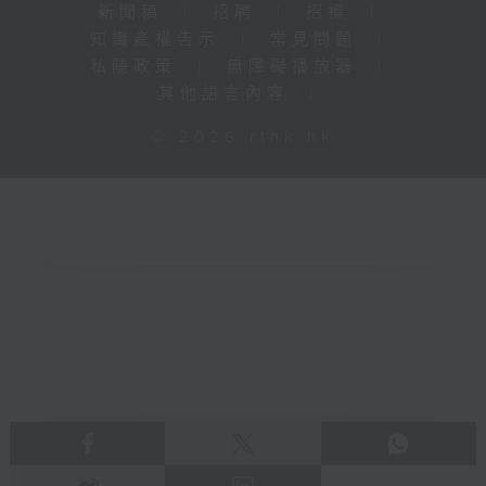
新聞稿
|
招聘
|
招標
|
知識產權告示
|
常見問題
|
私隱政策
|
無障礙播放器
|
其他語言內容
|
© 2026 rthk.hk