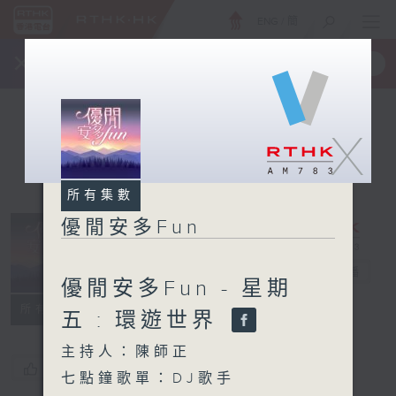
ENG
/
簡
×
全新 RTHK On The Go
取得
一手掌握 RTHK 電台、電視節目
X
所有集數
優閒安多Fun
優閒安多Fun
電台直播
優閒安多Fun - 星期
所有集數
五 : 環遊世界
主持人：陳師正
您喜歡這個節目嗎?
七點鐘歌單：DJ歌手