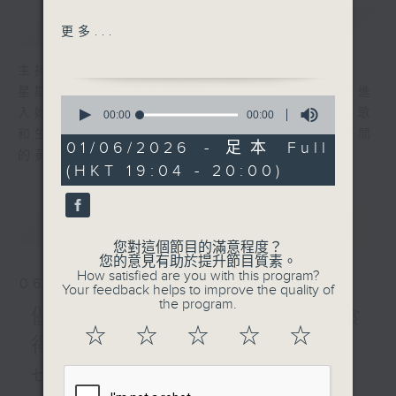
簡介
GIST
淚的小雨（鄧麗君）
更多...
是雨是淚（許冠傑）
眼淚為你流（陳百強）
主持人：陳師正
不會哭於你面前（楊采妮）
星期一至五，經過一天的辛勞，陳師正邀請你進
0
Cry (張學友)
入她的生活小品商店，欣賞為你精挑細選的靚歌
seconds
00:00
00:00
of
哭（林憶蓮）
和生活資訊，驅走生活的疲勞，享受一個個優閒
0
01/06/2026 - 足本 Full
Tears in heaven (Eric
的黃昏！
seconds
(HKT 19:04 - 20:00)
Clapton)
活力動起來：健步行(1)
最新
LATEST
您對這個節目的滿意程度？
您的意見有助於提升節目質素。
How satisfied are you with this program?
06/08/2026
Your feedback helps to improve the quality of
the program.
優閒安多Fun - 星期四 : 食
☆
☆
☆
☆
☆
得有營
七點鐘歌單：密碼