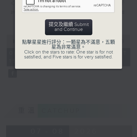
心裡有個謎（羅文） 數字人生（林子
祥） 風裡密碼（郭富城） 秘密（李蕙
更多...
敏） 秘密（張震嶽） 無間道（劉德華、
提交及繼續 Submit
and Continue
梁朝偉） 彌敦道（洪卓立）
0
seconds
00:00
56:00
點擊星星進行評分：一顆星為不滿意，五顆
食得有型：原型食物(2)
of
星為非常滿意。
56
Click on the stars to rate: One star is for not
06/08/2026 - 足本 Full (HKT
minutes,
satisfied, and Five stars is for very satisfied.
19:04 - 20:00)
0
seconds
重溫
CATCHUP
07 - 08
2026