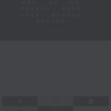
新聞稿
|
招聘
|
招標
|
知識產權告示
|
常見問題
|
私隱政策
|
無障礙播放器
|
其他語言內容
|
© 2026 rthk.hk