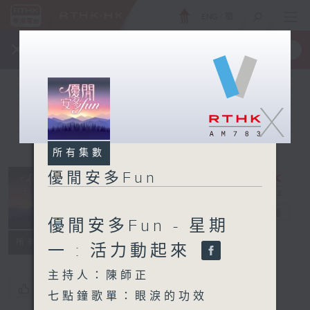
ENG
/
簡
×
全新 RTHK On The Go
取得
一手掌握 RTHK 電台、電視節目
X
所有集數
優閒安多Fun
優閒安多Fun
電台直播
優閒安多Fun - 星期
所有集數
一 : 活力動起來
主持人：陳師正
您喜歡這個節目嗎?
七點鐘歌單：眼淚的功效