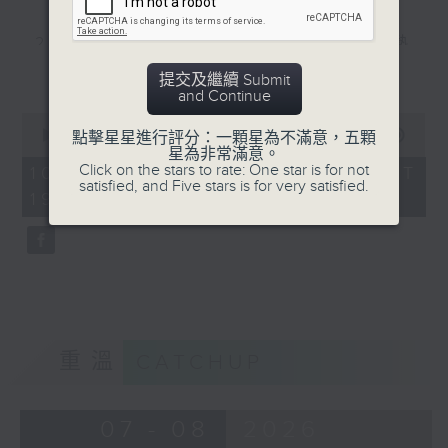
200度(葉蒨文) 熱辣辣（張國榮） 火熱
更多...
動感La La La (鄭秀文、許志安、梁漢
提交及繼續 Submit
and Continue
文、郭富城) 太陽精神（譚詠麟） 夏日
0
seconds
00:00
56:00
點擊星星進行評分：一顆星為不滿意，五顆
戀人（梅艷芳） Sunshine on my
of
星為非常滿意。
56
Click on the stars to rate: One star is for not
10/08/2026 - 足本 Full (HKT
shoulder (John Denver) 夏日傾情
minutes,
satisfied, and Five stars is for very satisfied.
19:04 - 20:00)
0
（黎明）
seconds
活力動起來：熱適應(2)
重溫
CATCHUP
07 - 08
2026