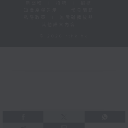
新聞稿
|
招聘
|
招標
|
知識產權告示
|
常見問題
|
私隱政策
|
無障礙播放器
|
其他語言內容
|
© 2026 rthk.hk