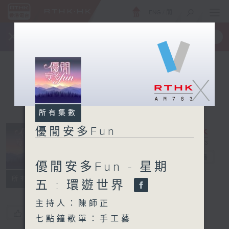
ENG
/
簡
×
全新 RTHK On The Go
取得
一手掌握 RTHK 電台、電視節目
X
所有集數
優閒安多Fun
優閒安多Fun
電台直播
優閒安多Fun - 星期
所有集數
五 : 環遊世界
主持人：陳師正
您喜歡這個節目嗎?
七點鐘歌單：手工藝