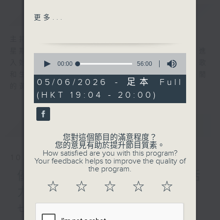
簡介
GIST
Unchained Melody
更多...
(Righteous Brothers)
一對舊皮鞋（劉美君）
主持人：陳師正
泥娃娃 (馮寶寶)
星期一至五，經過一天的辛勞，陳師正邀請你進
0
編織（譚詠麟）
入她的生活小品商店，欣賞為你精挑細選的靚歌
seconds
00:00
56:00
of
雲吞（鄧小巧）
和生活資訊，驅走生活的疲勞，享受一個個優閒
56
05/06/2026 - 足本 Full
Bridge over troubled
的黃昏！
minutes,
(HKT 19:04 - 20:00)
0
water (Simon &
seconds
Garfunkel)
環遊世界：世界各地著名大橋
最新
LATEST
(1)
您對這個節目的滿意程度？
您的意見有助於提升節目質素。
How satisfied are you with this program?
10/08/2026
Your feedback helps to improve the quality of
the program.
優閒安多Fun - 星期一 : 活
☆
☆
☆
☆
☆
力動起來
七點鐘歌單：夏日熱辣辣