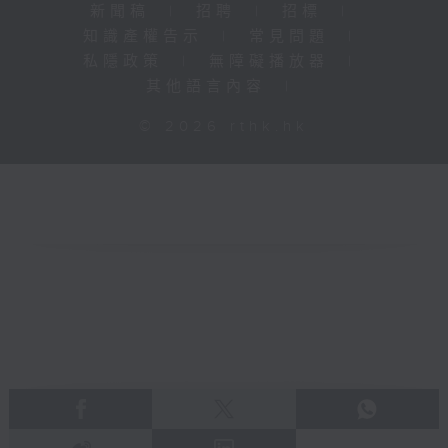
新聞稿
|
招聘
|
招標
|
知識產權告示
|
常見問題
|
私隱政策
|
無障礙播放器
|
其他語言內容
|
© 2026 rthk.hk