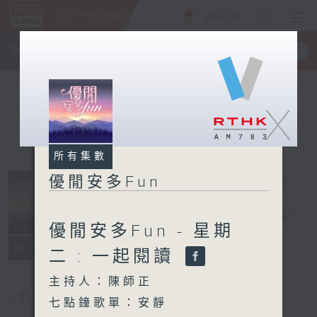
ENG
/
簡
×
全新 RTHK On The Go
取得
一手掌握 RTHK 電台、電視節目
X
所有集數
優閒安多Fun
優閒安多Fun
電台直播
優閒安多Fun - 星期
所有集數
二 : 一起閱讀
主持人：陳師正
您喜歡這個節目嗎?
七點鐘歌單：安靜