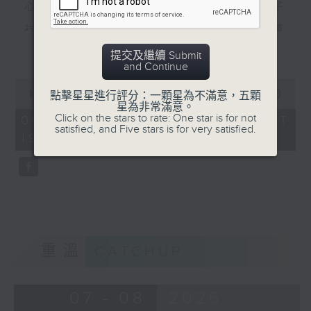
心裡有個謎（羅文） 數字人生（林子
祥） 風裡密碼（郭富城） 秘密（李蕙
更多...
敏） 秘密（張震嶽） 無間道（劉德華、
提交及繼續 Submit
and Continue
梁朝偉） 彌敦道（洪卓立）
0
seconds
00:00
56:00
點擊星星進行評分：一顆星為不滿意，五顆
食得有型：原型食物(2)
of
星為非常滿意。
56
Click on the stars to rate: One star is for not
06/08/2026 - 足本 Full (HKT
minutes,
satisfied, and Five stars is for very satisfied.
19:04 - 20:00)
0
seconds
重溫
CATCHUP
07 - 08
2026