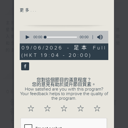
簡介
GIST
安靜（周杰倫）
更多...
靜靜地（李龍基）
Sound of silence (Ania)
主持人：陳師正
Sound of silence
星期一至五，經過一天的辛勞，陳師正邀請你進
0
(Simon & Garfunkel)
入她的生活小品商店，欣賞為你精挑細選的靚歌
seconds
00:00
00:00
of
我是不是該安靜的走開（郭富
和生活資訊，驅走生活的疲勞，享受一個個優閒
0
09/06/2026 - 足本 Full
城）
的黃昏！
seconds
(HKT 19:04 - 20:00)
今夜很寧靜（陳慧琳）
星(關正傑)
一起閱讀：地球好危險：與焦
最新
LATEST
慮共處之道(3)
您對這個節目的滿意程度？
您的意見有助於提升節目質素。
How satisfied are you with this program?
06/08/2026
Your feedback helps to improve the quality of
the program.
優閒安多Fun - 星期四 : 食
☆
☆
☆
☆
☆
得有營
七點鐘歌單：密碼