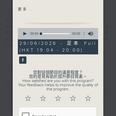
簡介
GIST
郵差叔叔（小紫荊兒童合唱
更多...
團）
Please Mr. Postman
主持人：陳師正
(Carpenters)
星期一至五，經過一天的辛勞，陳師正邀請你進
0
一封情書 (鄧麗君)
入她的生活小品商店，欣賞為你精挑細選的靚歌
seconds
00:00
00:00
of
筆友（馮偉棠）
和生活資訊，驅走生活的疲勞，享受一個個優閒
0
29/06/2026 - 足本 Full
郵票（陳慧琳）
的黃昏！
seconds
(HKT 19:04 - 20:00)
郵差（王菲）
女神（鄭欣宜）
活力動起來：北歐式健步行
最新
LATEST
(2)
您對這個節目的滿意程度？
您的意見有助於提升節目質素。
How satisfied are you with this program?
07/08/2026
Your feedback helps to improve the quality of
the program.
優閒安多Fun - 星期五 : 環
☆
☆
☆
☆
☆
遊世界
七點鐘歌單：民以食為先