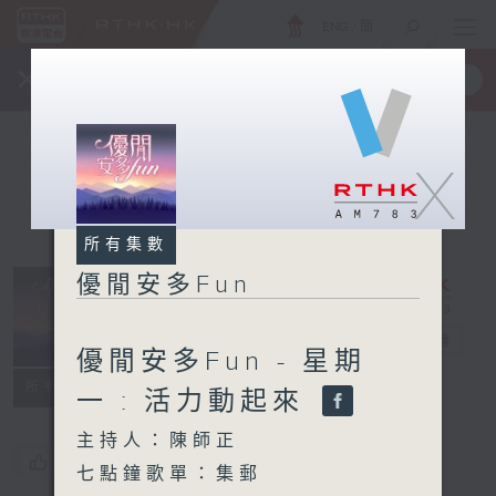
ENG
/
簡
×
全新 RTHK On The Go
取得
一手掌握 RTHK 電台、電視節目
X
所有集數
優閒安多Fun
優閒安多Fun
電台直播
優閒安多Fun - 星期
所有集數
一 : 活力動起來
主持人：陳師正
您喜歡這個節目嗎?
七點鐘歌單：集郵