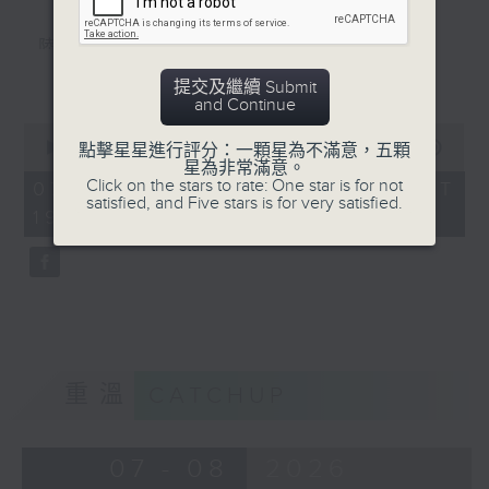
陸小鳳（鄭少秋）
更多...
佛跳牆（許冠傑）
提交及繼續 Submit
and Continue
义燒包（徐小鳳）
0
seconds
00:00
56:00
點擊星星進行評分：一顆星為不滿意，五顆
雲吞麵
of
星為非常滿意。
56
Click on the stars to rate: One star is for not
07/08/2026 - 足本 Full (HKT
Mamma Mia 美味天王
minutes,
satisfied, and Five stars is for very satisfied.
19:04 - 20:00)
0
沈殿霞/歐陽振華/關詠荷/秦沛/宣萱/張
seconds
可頣
雲吞（鄧小巧）
還是會寂寞（陳綺貞）
環遊世界：即將消失的8大世界美景(2)
重溫
CATCHUP
07 - 08
2026