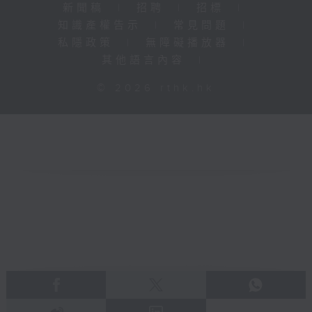
新聞稿
|
招聘
|
招標
|
知識產權告示
|
常見問題
|
私隱政策
|
無障礙播放器
|
其他語言內容
|
© 2026 rthk.hk