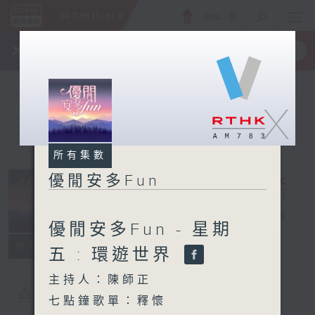
ENG
/
簡
×
全新 RTHK On The Go
取得
一手掌握 RTHK 電台、電視節目
X
所有集數
優閒安多Fun
優閒安多Fun
電台直播
優閒安多Fun - 星期
所有集數
五 : 環遊世界
主持人：陳師正
您喜歡這個節目嗎?
七點鐘歌單：釋懷