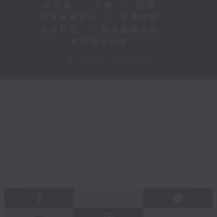
新聞稿
|
招聘
|
招標
|
知識產權告示
|
常見問題
|
私隱政策
|
無障礙播放器
|
其他語言內容
|
© 2026 rthk.hk