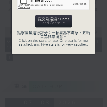
心裡有個謎（羅文） 數字人生（林子
祥） 風裡密碼（郭富城） 秘密（李蕙
更多...
敏） 秘密（張震嶽） 無間道（劉德華、
提交及繼續 Submit
and Continue
梁朝偉） 彌敦道（洪卓立）
0
seconds
00:00
56:00
點擊星星進行評分：一顆星為不滿意，五顆
食得有型：原型食物(2)
of
星為非常滿意。
56
Click on the stars to rate: One star is for not
06/08/2026 - 足本 Full (HKT
minutes,
satisfied, and Five stars is for very satisfied.
19:04 - 20:00)
0
seconds
重溫
CATCHUP
07 - 08
2026