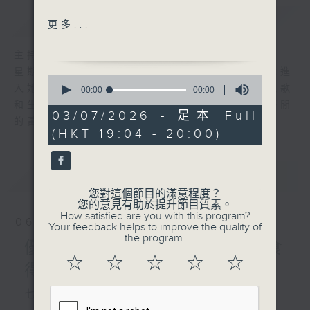
簡介
GIST
Let it be (Beatles)
更多...
悲與喜（張學友）
深藍（盧巧音）
主持人：陳師正
想哭就到我懷裡哭（庾澄慶）
星期一至五，經過一天的辛勞，陳師正邀請你進
0
讓一切隨風(鍾鎮濤)
入她的生活小品商店，欣賞為你精挑細選的靚歌
seconds
00:00
00:00
of
畫出彩虹（陳百強）
和生活資訊，驅走生活的疲勞，享受一個個優閒
0
03/07/2026 - 足本 Full
一起走過的日子(劉德華)
的黃昏！
seconds
(HKT 19:04 - 20:00)
環遊世界：佛得角(2)
最新
LATEST
您對這個節目的滿意程度？
您的意見有助於提升節目質素。
How satisfied are you with this program?
06/08/2026
Your feedback helps to improve the quality of
the program.
優閒安多Fun - 星期四 : 食
☆
☆
☆
☆
☆
得有營
七點鐘歌單：密碼