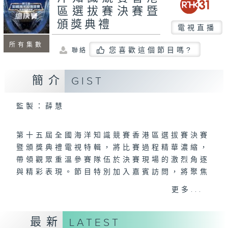
區選拔賽決賽暨
頒獎典禮
電視直播
所有集數
您喜歡這個節目嗎?
聯絡
簡介
GIST
監製：薛慧
第十五屆全國海洋知識競賽香港區選拔賽決賽
暨頒獎典禮電視特輯，將比賽過程精華濃縮，
帶領觀眾重溫參賽隊伍於決賽現場的激烈角逐
與精彩表現。節目特別加入嘉賓訪問，將聚焦
於比賽的宗旨及舉辦原因，邀請主辦單位代表
更多...
及相關專家，分享推動海洋教育、提升青少年
環保意識，以及鼓勵社會關注海洋可持續發展
最新
LATEST
的理念。得獎者亦會分享參賽過程中的收穫與