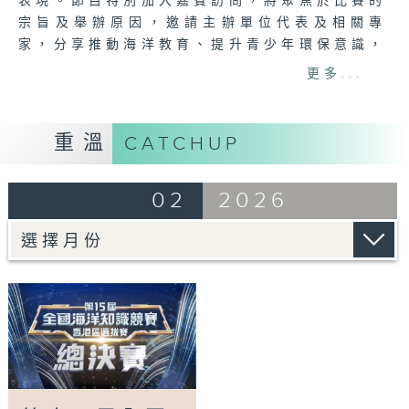
表現。節目特別加入嘉賓訪問，將聚焦於比賽的
宗旨及舉辦原因，邀請主辦單位代表及相關專
家，分享推動海洋教育、提升青少年環保意識，
以及鼓勵社會關注海洋可持續發展的理念。得獎
更多...
者亦會分享參賽過程中的收穫與感受，激勵更多
年輕人投身海洋保育行列。
重溫
CATCHUP
Tag:
香港選拔
,
海洋教育
,
環保意識
,
海洋知識
,
知識競賽
02
2026