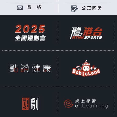
聯 絡
公眾回饋