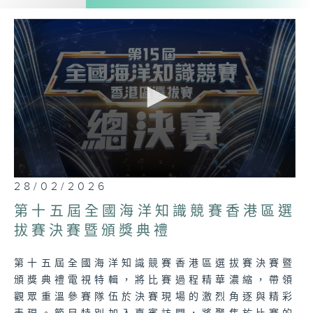
感受，激勵更多年輕人投身海洋保育行列。
0
28/02/2026
seconds
of
第十五屆全國海洋知識競賽香港區選
56
minutes,
拔賽決賽暨頒獎典禮
6
seconds
第十五屆全國海洋知識競賽香港區選拔賽決賽暨
頒獎典禮電視特輯，將比賽過程精華濃縮，帶領
觀眾重溫參賽隊伍於決賽現場的激烈角逐與精彩