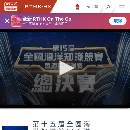
ENG
/
簡
×
全新 RTHK On The Go
取得
一手掌握 RTHK 電台、電視節目
0
seconds
of
56
minutes,
第十五屆全國海
6