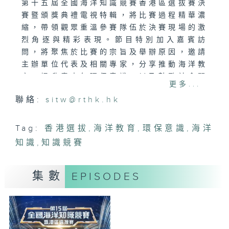
第十五屆全國海洋知識競賽香港區選拔賽決
賽暨頒獎典禮電視特輯，將比賽過程精華濃
縮，帶領觀眾重溫參賽隊伍於決賽現場的激
烈角逐與精彩表現。節目特別加入嘉賓訪
問，將聚焦於比賽的宗旨及舉辦原因，邀請
主辦單位代表及相關專家，分享推動海洋教
育、提升青少年環保意識，以及鼓勵社會關
更多...
注海洋可持續發展的理念。得獎者亦會分享
聯絡:
sitw@rthk.hk
參賽過程中的收穫與感受，激勵更多年輕人
投身海洋保育行列。
Tag:
香港選拔
,
海洋教育
,
環保意識
,
海洋
知識
,
知識競賽
集數
EPISODES