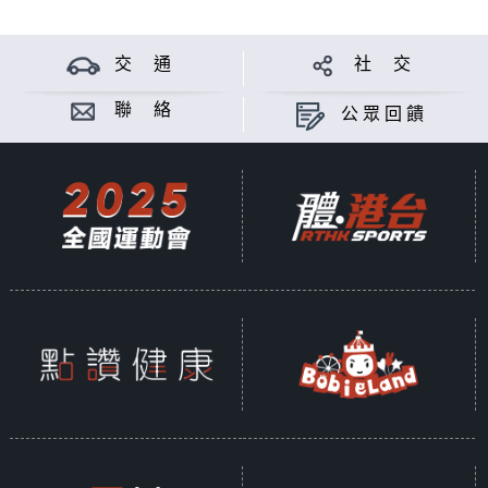
交 通
社 交
聯 絡
公眾回饋