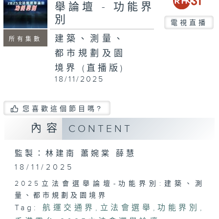
seconds
舉論壇 - 功能界
別
電視直播
建築、測量、
所有集數
都市規劃及園
境界 (直播版)
18/11/2025
您喜歡這個節目嗎?
內容
CONTENT
監製：林建南 蕭婉棠 薛慧
18/11/2025
2025立法會選舉論壇-功能界別:建築、測
量、都市規劃及園境界
Tag:
航運交通界
,
立法會選舉
,
功能界別
,