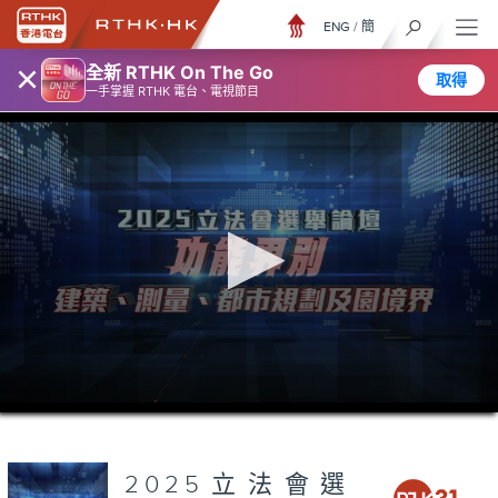
ENG
/
簡
×
全新 RTHK On The Go
取得
一手掌握 RTHK 電台、電視節目
0
seconds
of
40
minutes,
2025立法會選
15