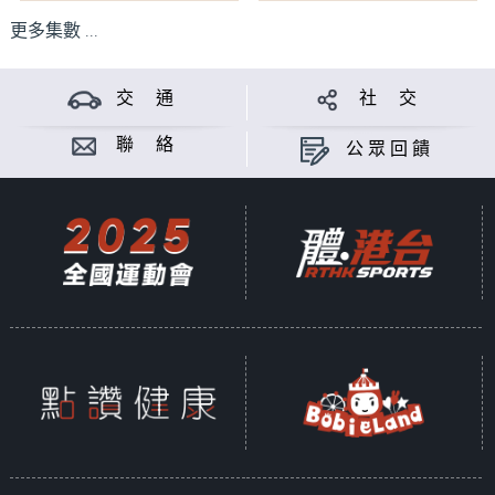
更多集數 ...
交 通
社 交
聯 絡
公眾回饋