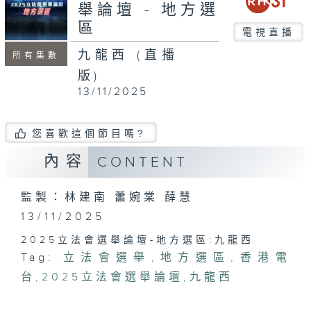
minutes,
舉論壇 - 地方選
37
區
seconds
電視直播
九龍西 (直播
所有集數
版)
13/11/2025
您喜歡這個節目嗎?
內容
CONTENT
監製：林建南 蕭婉棠 薛慧
13/11/2025
2025立法會選舉論壇-地方選區:九龍西
Tag:
立法會選舉
,
地方選區
,
香港電
台
,
2025立法會選舉論壇
,
九龍西