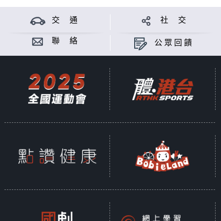
交 通
社 交
聯 絡
公眾回饋