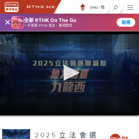
ENG
/
簡
×
全新 RTHK On The Go
取得
一手掌握 RTHK 電台、電視節目
0
seconds
of
1
hour,
2025立法會選
13