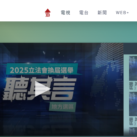
電視
電台
新聞
WEB+
聽
區)
聽
區)