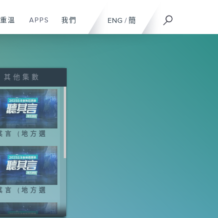
重溫
APPS
我們
ENG
/
簡
其他集數
其言 (地方選
其言 (地方選