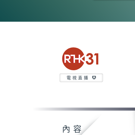
0
seconds
of
7
minutes,
37
seconds
Volume
90%
電視直播
內容