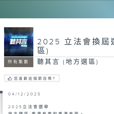
聽
區)
2025 立法會換屆
聽
區)
區)
聽其言 (地方選區)
所有集數
您喜歡這個節目嗎?
04/12/2025
2025立法會選舉