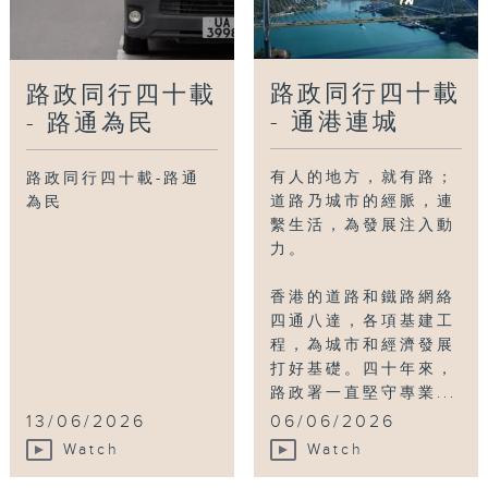
路政同行四十載
路政同行四十載
- 通港連城
- 路通為民
有人的地方，就有路；
路政同行四十載-路通
道路乃城市的經脈，連
為民
繫生活，為發展注入動
力。
香港的道路和鐵路網絡
四通八達，各項基建工
程，為城市和經濟發展
打好基礎。四十年來，
路政署一直堅守專業...
13/06/2026
06/06/2026
Watch
Watch