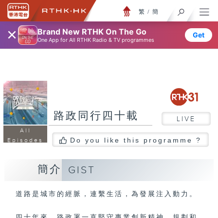
繁
/
簡
×
Brand New RTHK On The Go
Get
One App for All RTHK Radio & TV programmes
路政同行四十載
LIVE
All
Do you like this programme ?
Episodes
簡介
GIST
道路是城市的經脈，連繫生活，為發展注入動力。
四十年來，路政署一直堅守專業創新精神，規劃和