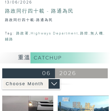
0
13/06/2026
seconds
of
路政同行四十載 - 路通為民
23
minutes,
路政同行四十載-路通為民
7
seconds
Tag:
路政署
,
Highways Department
,
路燈
,
無人機
,
鋪路
重溫
CATCHUP
06
2026