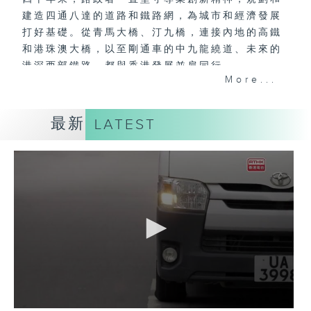
建造四通八達的道路和鐵路網，為城市和經濟發展
打好基礎。從青馬大橋、汀九橋，連接內地的高鐵
和港珠澳大橋，以至剛通車的中九龍繞道、未來的
港深西部鐵路，都與香港發展並肩同行。
More...
而從日常到緊急，由市區到郊區，道路網的建設、
保養、維修和美化，同樣有賴路政署團隊默默耕
最新
LATEST
耘，令城市更宜居、更安全，出行更方便。每一盞
燈、每一次維修、每一轉巡查，背後都是為市民服
務的堅持，成就生活每一步。