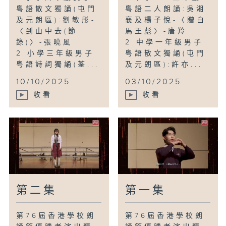
界東區):徐偲瑗-(一)〈登江中孤嶼〉-謝靈
粤語散文獨誦(屯門
粤語二人朗誦:吳湘
運;(二)〈剪梅〉-李清照
及元朗區):劉敏彤-
襄及楊子悅-〈贈白
〈到山中去(節
馬王彪〉-唐羚
10 小學三、四年級普通話詩詞集誦(市區):
錄)〉-張曉風
2 中學一年級男子
聖士提反女子中學附屬小學-〈今夜的風
2 小學三年級男子
粤語散文獨誦(屯門
中〉-韋婭
粤語詩詞獨誦(荃...
及元朗區):許亦...
10/10/2025
03/10/2025
收看
收看
第二集
第一集
第76屆香港學校朗
第76屆香港學校朗