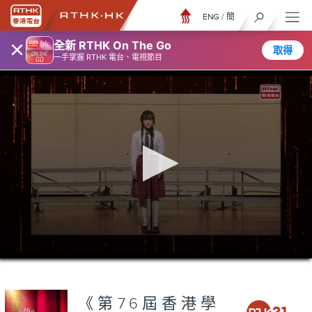
ENG
/
簡
×
全新 RTHK On The Go
取得
一手掌握 RTHK 電台、電視節目
0
seconds
of
26
minutes,
《第76屆香港學
6