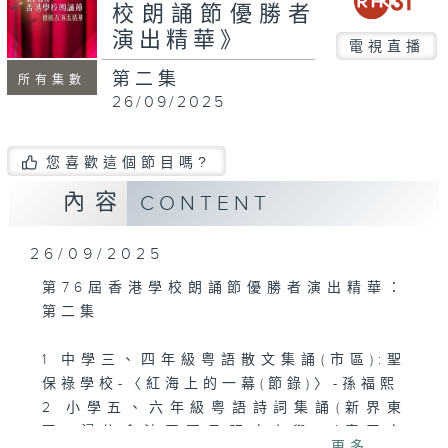
seconds
校朗誦節優勝者
演出精華》
電視直播
第二集
所有集數
26/09/2025
您喜歡這個節目嗎?
內容
CONTENT
26/09/2025
第76屆香港學校朗誦節優勝者演出精華：
第二集
1 中學三、四年級粤語散文集誦(市區):聖
保祿學校-〈紅海上的一幕(節錄)〉-孫福熙
2 小學五、六年級粤語詩詞集誦(新界東
區):浸信會沙田圍呂明才小學-〈春天之
更多...