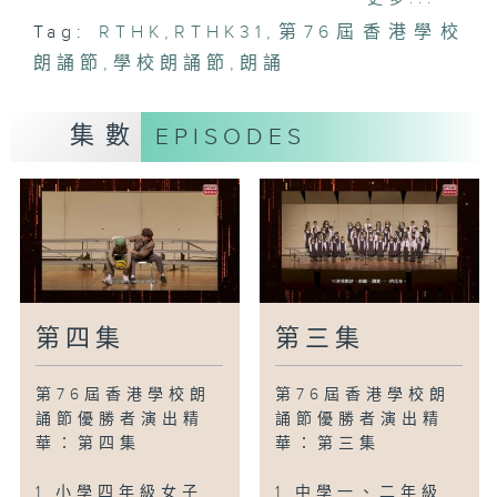
歌〉-舒巷城
Tag:
RTHK
,
RTHK31
,
第76屆香港學校
3 小學六年級男子粤語詩詞獨誦(屯門及元
朗誦節
朗區):鍾亦然-〈春天的魔術師〉-關登瀛
,
學校朗誦節
,
朗誦
4 中學二年級女子粤語詩詞獨誦(屯門及元
朗區):李昤怡-(一)〈塞下曲〉-王昌齡;(二)
集數
EPISODES
〈虞美人聽雨〉-蔣捷
5 中學三、四年級英語二人戲劇朗誦:李成
章及黃正鴻-"The Little Prince -
Antoine de Saint"- Exupéry
6 中學二年級女子英語詩詞獨誦(新界東
區):林晞雅-"Fairies" by Eleanor
McLeod
7 中學三、四年級英語集誦(新界東區):博
第四集
第三集
愛醫院八十週年鄧英喜中學-"Overheard
on a Saltmarsh" by Harold Monro
第76屆香港學校朗
第76屆香港學校朗
8 小學三年級男子英語詩詞獨誦(荃灣及葵
誦節優勝者演出精
誦節優勝者演出精
涌區):蔡梓諾-"The Great Wall of
華：第四集
華：第三集
China" by Eleanor McLeod
9 中學三、四年級女子普通話詩詞獨誦(新
1 小學四年級女子
1 中學一、二年級