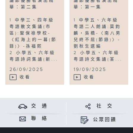
誦節優勝者演出精
誦節優勝者演出精
華：第二集
華：第一集
1 中學三、四年級
1 中學五、六年級
粤語散文集誦(市
粤語二人朗誦:莫鈞
區):聖保祿學校-
麟，吳橋-〈南八男
〈紅海上的一幕(節
兒終不屈(節錄)〉-
錄)〉-孫福熙
劉秋生選編
2 小學五、六年級
2 小學五、六年級
粤語詩詞集誦(新...
粤語詩文集誦(荃...
26/09/2025
19/09/2025
收看
收看
交 通
社 交
聯 絡
公眾回饋