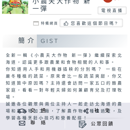
小農夫大作物 新
一彈
電視直播
您喜歡這個節目嗎?
特備網頁
簡介
GIST
全新一輯《小農夫大作物 新一彈》繼續探索北
海道，認識更多跟農業和食物相關的人和事。
你知道用人手和用機器插秧的分別嗎？ 一些在
嚴冬種植的蔬菜，原來會比一般蔬菜爽甜，你又
知道箇中原因嗎？主持還會訪問一家五口的酪農
家庭，看看一對年輕夫婦如何兼顧育兒及打理牧
場。
誠邀各位觀眾與兩位主持人一起走訪北海道的農
交 通
社 交
場和農作物加工廠，了解農作物的種植過程，及
學習各種烹飪小技巧和營養配搭！
聯 絡
公眾回饋