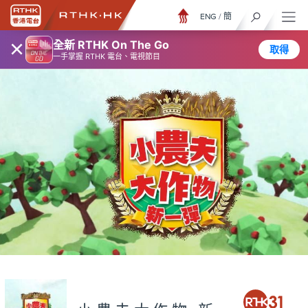
ENG
/
簡
×
全新 RTHK On The Go
取得
一手掌握 RTHK 電台、電視節目