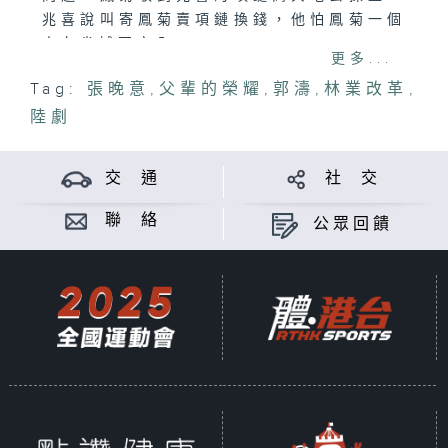
兆喜說叫寄鳳菊賣項鏈換錢，他怕鳳菊一個
人在省城不安全。
更多...
Tag:
張晚意
,
父輩的榮耀
,
郭濤
,
林業改革
,
陸劇
交 通
社 交
聯 絡
公眾回饋