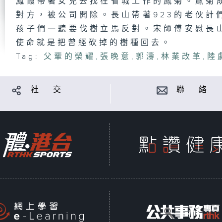
鳳霞帶著女兒去找在省城工作的鳳菊。鳳菊
對方，被公司開除。長山帶著923的老伙計
孩子們一聽要伐樹立馬反對。宋師傅安慰長
使命就是把曾經砍掉的樹種回去。
Tag:
父輩的榮耀
,
張晚意
,
郭濤
,
林業改革
,
陸
社 交
聯 絡