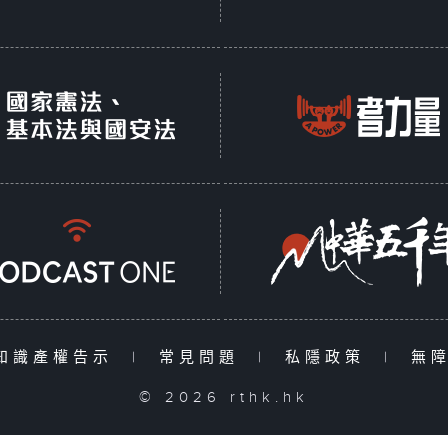
知識產權告示
|
常見問題
|
私隱政策
|
無
© 2026 rthk.hk