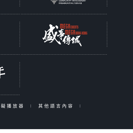
障礙播放器
|
其他語言內容
|