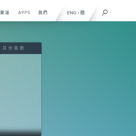
重溫
APPS
我們
ENG
/
簡
其他集數