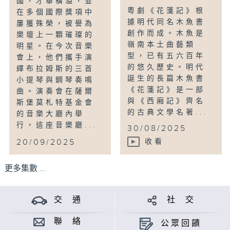
國，才華橫溢，並
粵劇《花箋記》根
在多個國際獎項中
據明代同名木魚書
屢獲殊榮，被譽為
創作而成。木魚是
樂壇上一顆璀璨的
嶺南本土曲藝類
明星。在今次音樂
型，已有五六百年
會上，他們攜手演
的悠久歷史。明代
繹布拉姆斯的三首
誕生的長篇木魚書
小提琴與鋼琴奏鳴
《花箋記》是一部
曲。演奏會在薩爾
與《西廂記》齊名
斯堡莫札特基金會
的古典文學名著...
的音樂大廳內舉
行，這座音樂廳...
30/08/2025
20/09/2025
收看
更多集數 ...
交 通
社 交
聯 絡
公眾回饋