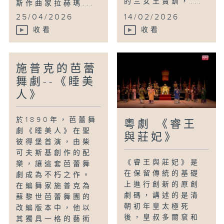
的三女王寶釧，...
斯作曲家拉赫瑪...
25/04/2026
14/02/2026
收看
收看
施普克的芭蕾
舞劇--《睡美
人》
於1890年，芭蕾舞
粵劇 《睿王
劇《睡美人》在聖
與莊妃》
彼得堡首演，由柴
可夫斯基創作的配
《睿王與莊妃》是
樂，讓這套芭蕾舞
在保留傳統的基礎
劇成為不朽之作。
上進行創新的原創
在編舞家施普克為
劇碼，講述的是清
蘇黎世芭蕾舞團的
朝初年皇太極死
改編版本中，他以
後，皇叔多爾袞和
其獨具一格的藝術