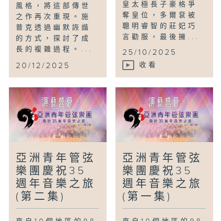
皇太極長子豪格爭
風格，將這部傳世
奪皇位，多爾袞被
之作再次重現。施
聰明睿智的莊妃巧
普克透過幽默詼諧
言勸服，最後擁...
的方式，探討了成
長的複雜過程。...
25/10/2025
20/12/2025
收看
亞洲青年管弦
亞洲青年管弦
樂團慶祝35
樂團慶祝35
週年音樂之旅
週年音樂之旅
(第二集)
(第一集)