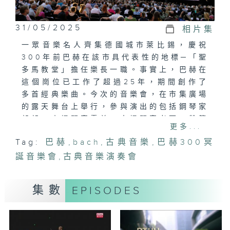
31/05/2025
相片集
一眾音樂名人齊集德國城市萊比錫，慶祝
300年前巴赫在該市具代表性的地標─「聖
多馬教堂」擔任樂長一職。事實上，巴赫在
這個崗位已工作了超過25年，期間創作了
多首經典樂曲。今次的音樂會，在市集廣場
的露天舞台上舉行，參與演出的包括鋼琴家
郎朗、小提琴家霍普、大提琴家考爾、雙簧
更多...
管演奏家梅耶等。他們聯同聖多馬合唱團、
Tag:
巴赫
,
bach
,
古典音樂
,
巴赫300冥
以及由雷澤帶領下的萊比錫布業大廳樂團，
誕音樂會
攜手演奏巴赫的樂曲。
,
古典音樂演奏會
播放頻道：
港台電視31
集數
EPISODES
播出時間：
(首播)
2025年5月31日 星
An array of musical stars
converges in Leipzig to