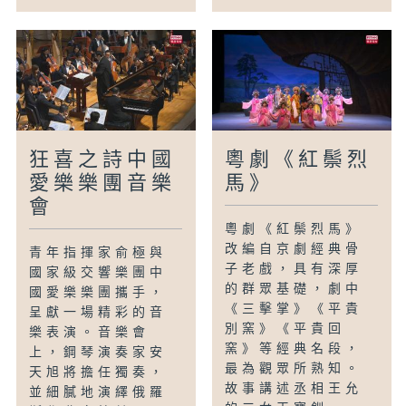
Channel:
RTHK 31
Time:
(First Run)
2025.5
狂喜之詩中國
粵劇《紅鬃烈
愛樂樂團音樂
馬》
會
粵劇《紅鬃烈馬》
改編自京劇經典骨
青年指揮家俞極與
子老戲，具有深厚
國家級交響樂團中
的群眾基礎，劇中
國愛樂樂團攜手，
《三擊掌》《平貴
呈獻一場精彩的音
別窯》《平貴回
樂表演。音樂會
窯》等經典名段，
上，鋼琴演奏家安
最為觀眾所熟知。
天旭將擔任獨奏，
故事講述丞相王允
並細膩地演繹俄羅