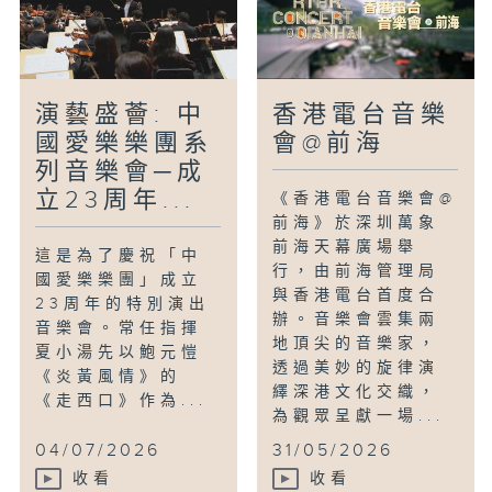
celebrate the 300th anniversary
of Johann Sebastian Bach taking
up his appointment as Kantor at
the city’s iconic Thomaskirche –
演藝盛薈: 中
香港電台音樂
a post that he occupied for more
國愛樂樂團系
會@前海
than a quarter of a century,
列音樂會─成
covering a period in which he
立23周年...
《香港電台音樂會@
created many of his greatest
前海》於深圳萬象
works. Among those performing
前海天幕廣場舉
這是為了慶祝「中
on a special open-air stage in
行，由前海管理局
國愛樂樂團」成立
the city’s market square are
與香港電台首度合
23周年的特別演出
pianist Lang Lang, violinist
辦。音樂會雲集兩
音樂會。常任指揮
Daniel Hope, cellist Sophie
地頂尖的音樂家，
夏小湯先以鮑元愷
透過美妙的旋律演
Kauer and oboist Albrecht Mayer,
《炎黃風情》的
繹深港文化交織，
joined by the Thomanerchor and
《走西口》作為...
為觀眾呈獻一場...
the Gewandhausorchester under
current Thomaskantor Andreas
04/07/2026
31/05/2026
Reize.
收看
收看