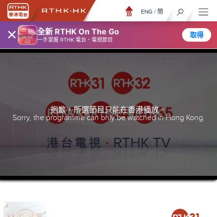
ENG
/
簡
×
全新 RTHK On The Go
取得
一手掌握 RTHK 電台、電視節目
抱歉，所選節目只能在香港播放。
Sorry, the programme can only be watched in Hong Kong.