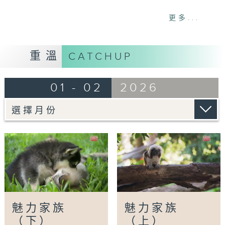
網上重溫至 13/02/2027
更多...
Tag:
動物
,
生態
,
國際
,
野生
,
親子
重溫
CATCHUP
01 - 02
2026
魅力家族
魅力家族
（下）
（上）