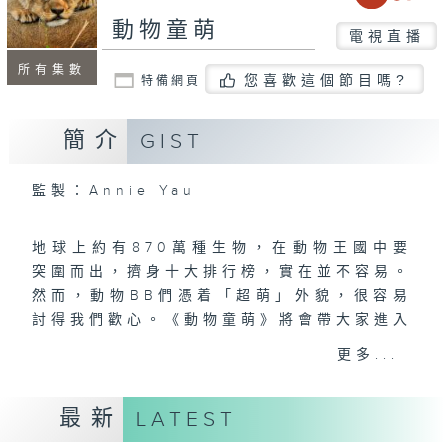
動物童萌
電視直播
所有集數
您喜歡這個節目嗎?
特備網頁
簡介
GIST
監製：Annie Yau
地球上約有870萬種生物，在動物王國中要
突圍而出，擠身十大排行榜，實在並不容易。
然而，動物BB們憑着「超萌」外貌，很容易
討得我們歡心。《動物童萌》將會帶大家進入
「野生世界遊樂場」，看看寶寶們如何成為一
更多...
隻出色的「動物」；牠們需要學習與其他動物
相處、覓食、躲避捕食者及應對惡劣天氣等。
最新
LATEST
動物寶寶們互相扶持，再加上爸爸媽媽的守
護，在大自然展開這場精彩的野生大冒險！讓