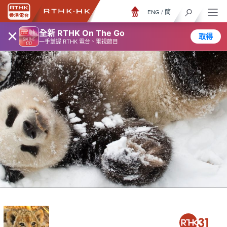
ENG
/
簡
×
全新 RTHK On The Go
取得
一手掌握 RTHK 電台、電視節目