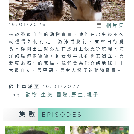
16/01/2026
相片集
來認識最自主的動物寶寶，牠們在出生後不久
就懂得如何行走、游泳或爬行，並會自行覓
食。從剛出生就必須在沙灘上依靠導航爬向海
洋的綠海龜寶寶，到看似平凡卻極其獨立、喜
愛獨來獨往的家貓，我們會為你介紹地球上十
大最自立、最堅韌、最令人驚嘆的動物寶寶。
網上重溫至 16/01/2027
Tag:
動物
,
生態
,
國際
,
野生
,
親子
集數
EPISODES