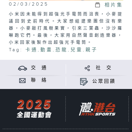
02/03/2025
相片集
小米因未能得到超強光手電筒而沮喪，小麥提
議回到史前時代。大家想組建樂團但沒有樂
器，小麥敲打風樹果實，引來三葉蟲，沙沙羅
嚇跑它們。最後，大家用自然聲音創造樂器，
小米回家後製作出超強光手電筒。
Tag:
卡通
,
動畫
,
恐龍
,
兒童
,
親子
交 通
社 交
聯 絡
公眾回饋