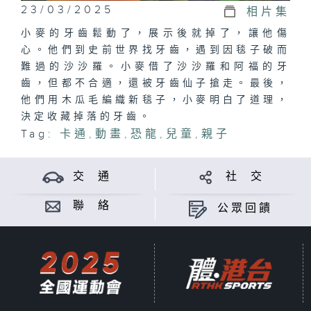
23/03/2025
相片集
小麥的牙齒鬆動了，展示後就掉了，讓他傷
心。他們到史前世界找牙齒，遇到因毯子破而
難過的沙沙羅。小麥借了沙沙羅和阿福的牙
齒，但都不合適，還被牙齒仙子搶走。最後，
他們用木瓜毛編織新毯子，小麥明白了道理，
決定收藏掉落的牙齒。
Tag:
卡通
,
動畫
,
恐龍
,
兒童
,
親子
交 通
社 交
聯 絡
公眾回饋