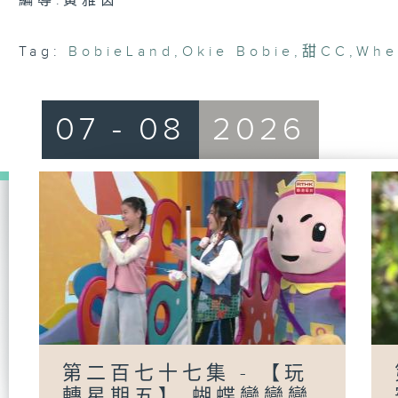
編導:黃雅茵
Tag:
BobieLand
,
Okie Bobie
,
甜CC
,
Whe
07 - 08
2026
第二百七十七集 - 【玩
轉星期五】 蝴蝶變變變