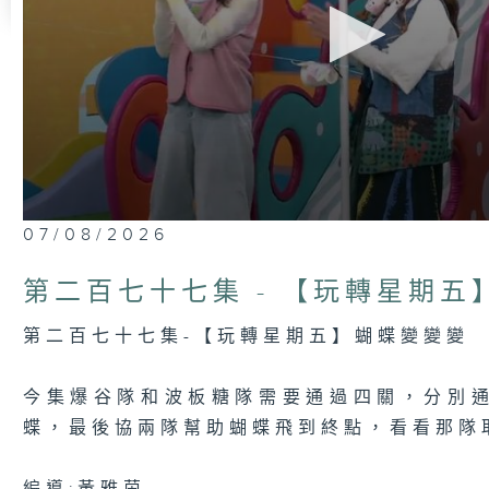
0
07/08/2026
seconds
of
15
第二百七十七集 - 【玩轉星期五
minutes,
7
seconds
Volume
第二百七十七集-【玩轉星期五】蝴蝶變變變
90%
今集爆谷隊和波板糖隊需要通過四關，分別
蝶，最後協兩隊幫助蝴蝶飛到終點，看看那隊取得B