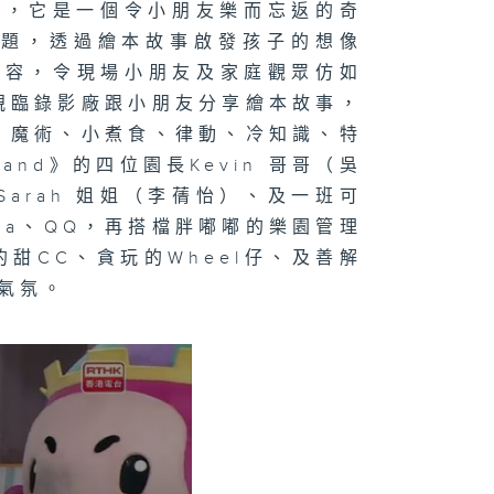
e而命名，它是一個令小朋友樂而忘返的奇
主題，透過繪本故事啟發孩子的想像
內容，令現場小朋友及家庭觀眾仿如
親臨錄影廠跟小朋友分享繪本故事，
、魔術、小煮食、律動、冷知識、特
and》的四位園長Kevin 哥哥（吳
arah 姐姐（李蒨怡）、及一班可
ika、QQ，再搭檔胖嘟嘟的樂園管理
吃的甜CC、貪玩的Wheel仔、及善解
樂氣氛。