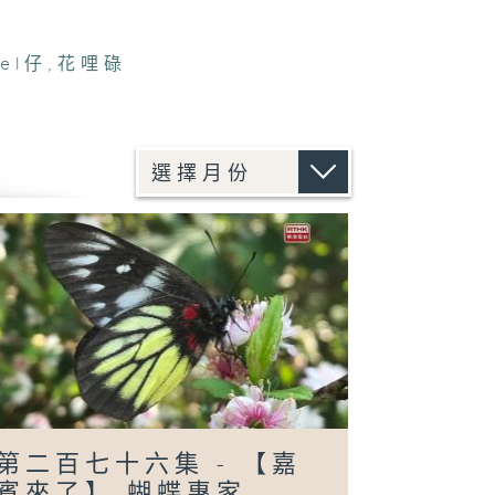
el仔
,
花哩碌
第二百七十六集 - 【嘉
賓來了】 蝴蝶專家