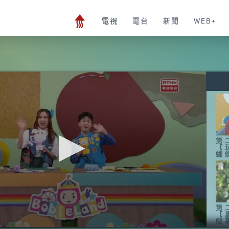
電視
電台
新聞
WEB+
第
【
蝴
第
【
蝶