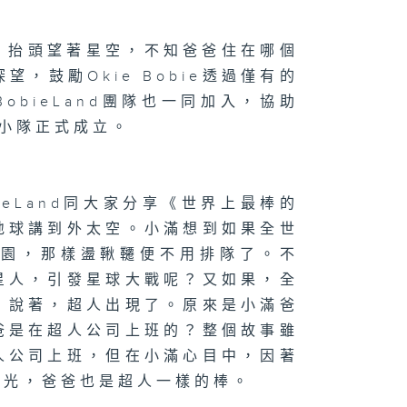
相片，抬頭望著星空，不知爸爸住在哪個
二百七十二集 -
望，鼓勵Okie Bobie透過僅有的
玩轉星期五】眼
大挑戰
BobieLand團隊也一同加入，協助
空小隊正式成立。
二百七十一集 -
嘉賓來了】用手
eLand同大家分享《世界上最棒的
唱歌
地球講到外太空。小滿想到如果全世
公園，那樣盪鞦韆便不用排隊了。不
星人，引發星球大戰呢？又如果，全
二百七十集 -
。說著，超人出現了。原來是小滿爸
手作Easy
ob】手作漁燈/
爸是在超人公司上班的？整個故事雖
跟住Wheel 仔
圍Look】狐獴
人公司上班，但在小滿心目中，因著
時光，爸爸也是超人一樣的棒。