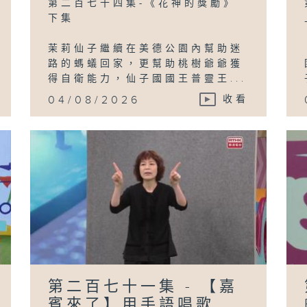
第二百七十四集-《花神的獎勵》
下集
茉莉仙子繼續在美德公園內幫助迷
路的螞蟻回家，更幫助桃樹爺爺獲
得自衛能力，仙子國國王普靈王...
04/08/2026
收看
第二百七十一集 - 【嘉
賓來了】用手語唱歌