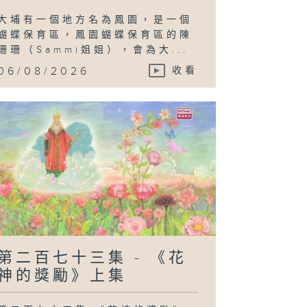
大埔有一個地方名為鳳園，是一個
蝴蝶保育區，鳳園蝴蝶保育區的陳
珊珊（Sammi姐姐），會為大...
06/08/2026
收看
第二百七十三集 - 《花
神的獎勵》上集