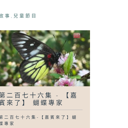
二百六十九集 -
故事
,
兒童節目
還要等100個夜
》- 享受當下
二百六十八集 -
還要等100個夜
》- 時間有快有
？
第二百七十六集 - 【嘉
賓來了】 蝴蝶專家
第二百七十六集-【嘉賓來了】蝴
蝶專家