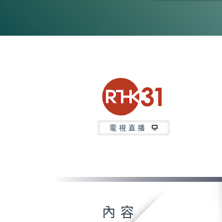
0
seconds
of
15
minutes,
7
seconds
Volume
90%
電視直播
內容