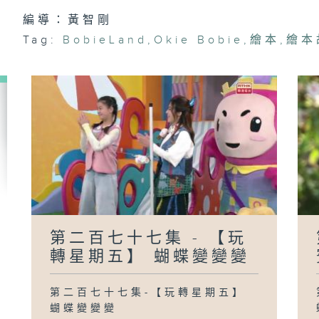
編導：黃智剛
第
Tag:
BobieLand
,
Okie Bobie
,
繪本
,
繪本
《
晚
第
《
晚
慢
第二百七十七集 - 【玩
轉星期五】 蝴蝶變變變
第二百七十七集-【玩轉星期五】
蝴蝶變變變