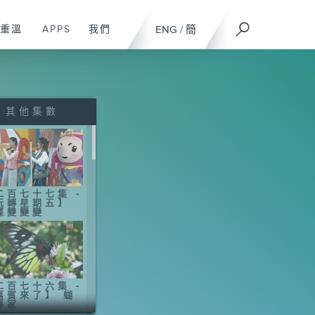
重溫
APPS
我們
ENG
/
簡
其他集數
二百七十七集 -
玩轉星期五】
蝶變變變
二百七十六集 -
嘉賓來了】 蝴
專家