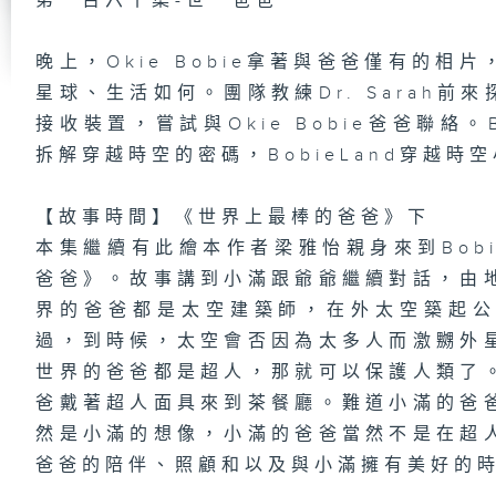
第一百六十集-世一爸爸
晚上，Okie Bobie拿著與爸爸僅有的
第
星球、生活如何。團隊教練Dr. Sarah前來探
【
力
接收裝置，嘗試與Okie Bobie爸爸聯絡。
拆解穿越時空的密碼，BobieLand穿越時
【故事時間】《世界上最棒的爸爸》下
第
【
本集繼續有此繪本作者梁雅怡親身來到Bobi
語
爸爸》。故事講到小滿跟爺爺繼續對話，由
界的爸爸都是太空建築師，在外太空築起
過，到時候，太空會否因為太多人而激嬲外
第
世界的爸爸都是超人，那就可以保護人類了
【
J
爸戴著超人面具來到茶餐廳。難道小滿的爸
【
周
然是小滿的想像，小滿的爸爸當然不是在超
爸爸的陪伴、照顧和以及與小滿擁有美好的