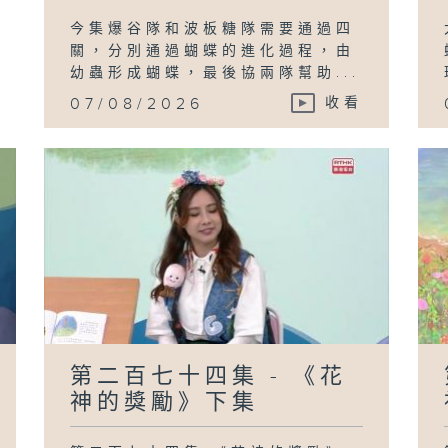
今集爆谷隊和波板糖隊需要通過四
關，分別通過蝴蝶的進化過程，由
幼蟲形成蝴蝶，最後協兩隊幫助...
07/08/2026
收看
第二百七十四集 - 《花
神的獎勵》下集