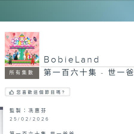
第
【
J
【
T
粉
BobieLand
第一百六十集 - 世一
所有集數
第
《
集
您喜歡這個節目嗎?
監製：冼惠芬
第
25/02/2026
《
集