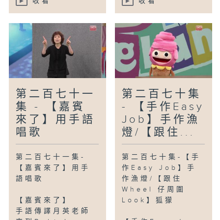
收看
收看
第二百七十一
第二百七十集
集 - 【嘉賓
- 【手作Easy
來了】用手語
Job】手作漁
唱歌
燈/【跟住...
第二百七十一集-
第二百七十集-【手
【嘉賓來了】用手
作Easy Job】手
語唱歌
作漁燈/【跟住
Wheel 仔周圍
【嘉賓來了】
Look】狐獴
手語傳譯月英老師