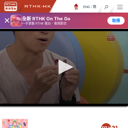
ENG
/
簡
×
全新 RTHK On The Go
取得
一手掌握 RTHK 電台、電視節目
0
seconds
of
15
minutes,
7