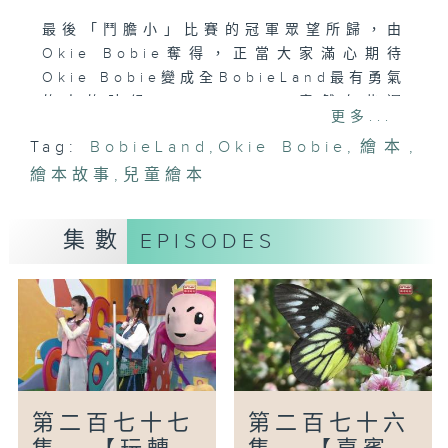
最後「鬥膽小」比賽的冠軍眾望所歸，由
Okie Bobie奪得，正當大家滿心期待
Okie Bobie變成全BobieLand最有勇氣
的人的時候，Okie Bobie竟然有些遲
更多...
疑，因為他突然覺得勇氣不是借助外力而產
Tag:
BobieLand
,
Okie Bobie
,
繪本
,
生的，結果…….
繪本故事
,
兒童繪本
【嘉賓來了】自由潛水教練
世界上有不少需要付出無比勇氣的極限運
集數
EPISODES
動，自由潛水就是其中一種，不借助氧氣瓶
的氧氣，而是閉氣一口游到海底，心理質素
的要求相當之高。今集請來本身熱愛自由潛
水又是自由潛水教練的Chris 來分享自由
潛水的見聞，他可以最高紀錄5分半鐘閉氣
潛入水底，另外，又與小園友玩玩閉氣釣魚
的遊戲。
第二百七十七
第二百七十六
編導：郭煒琳