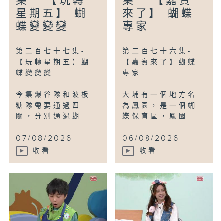
集 - 【玩轉
集 - 【嘉賓
星期五】 蝴
來了】 蝴蝶
蝶變變變
專家
第二百七十七集-
第二百七十六集-
【玩轉星期五】蝴
【嘉賓來了】蝴蝶
蝶變變變
專家
今集爆谷隊和波板
大埔有一個地方名
糖隊需要通過四
為鳳園，是一個蝴
關，分別通過蝴...
蝶保育區，鳳園...
07/08/2026
06/08/2026
收看
收看