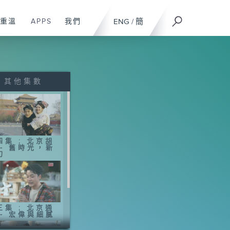
重溫
APPS
我們
ENG
/
簡
其他集數
四集 ; 北京胡
 - 舊時光，新
幻
三集 ; 北京通
 - 宏偉與細膩