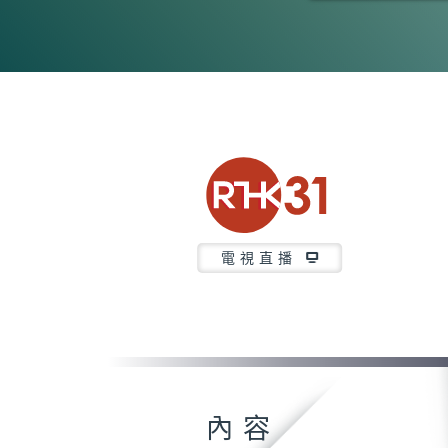
0
seconds
of
26
minutes,
7
seconds
Volume
90%
電視直播
內容