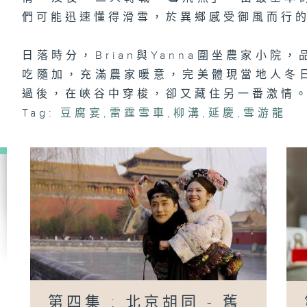
們可能迅速懂得滑雪，於異鄉感受御風而行
日落時分，Brian與Yanna圍坐農家小
吃隨加，充滿農家暖意，完美體現當地人冬
過後，在峽谷中穿梭，卻又藏住另一番激情
Tag:
豆腐宴
,
雷霆雪車
,
柳溝
,
延慶
,
雪游龍
第四集 ; 北京胡同 - 舊