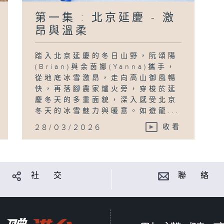
第一集 : 北京延慶 - 激
昂與溫柔
踏入北京延慶的冬日山野，阮頌陽
(Brian)與余茵娜(Yanna)攜手，
從地底冰雪激昂，走向高山御風暢
快，再落腳農家爐火旁，穿梭於延
慶冬天的多重面貌，深入感受北京
冬天的冰雪魅力與暖意。如遊龍...
28/03/2026
收看
社 交
聯 絡