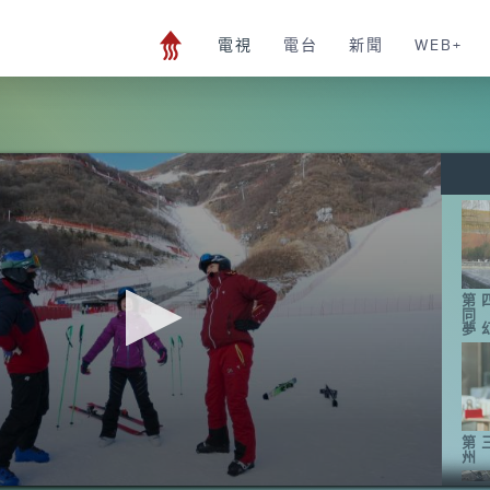
電視
電台
新聞
WEB+
第
同
夢
第
州