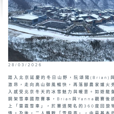
28/03/2026
踏入北京延慶的冬日山野，阮頌陽(Brian)
激昂，走向高山御風暢快，再落腳農家爐火
入感受北京冬天的冰雪魅力與暖意。如遊龍
鋼架雪車國際賽事，Brian與Yanna觀
上「雷霆雪車」，於賽道聞名的360度回旋
情。及後，二人轉戰「雪飛燕」，由最基本