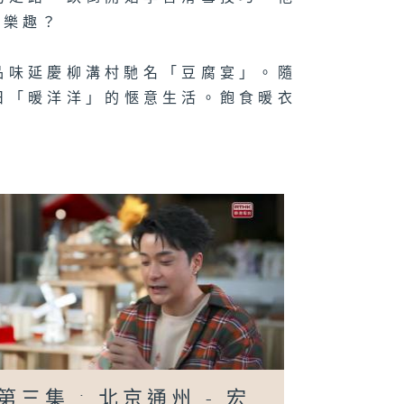
的樂趣？
院，品味延慶柳溝村馳名「豆腐宴」。隨
日「暖洋洋」的愜意生活。飽食暖衣
。
第三集 ; 北京通州 - 宏