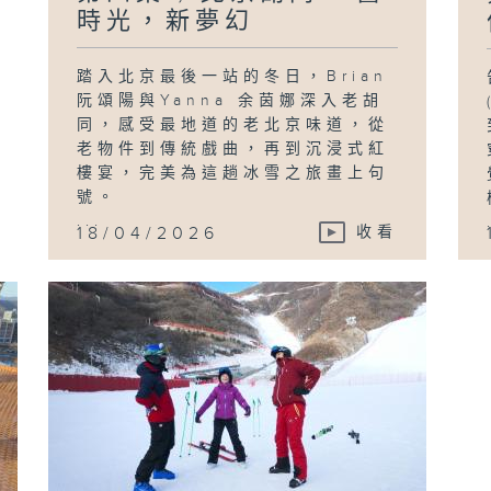
時光，新夢幻
踏入北京最後一站的冬日，Brian
阮頌陽與Yanna 余茵娜深入老胡
同，感受最地道的老北京味道，從
老物件到傳統戲曲，再到沉浸式紅
樓宴，完美為這趟冰雪之旅畫上句
號。
...
18/04/2026
收看