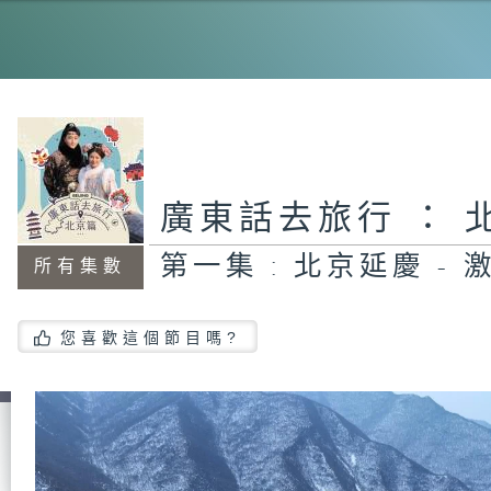
第
-
廣東話去旅行 ： 
第一集 : 北京延慶 -
所有集數
您喜歡這個節目嗎?