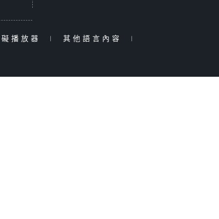
障礙播放器
|
其他語言內容
|