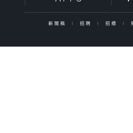
新聞稿
|
招聘
|
招標
|