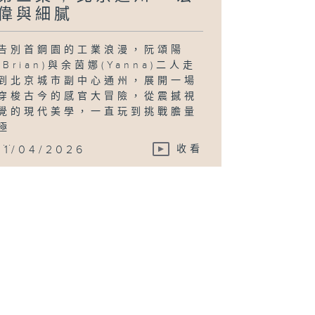
偉與細膩
告別首鋼園的工業浪漫，阮頌陽
(Brian)與余茵娜(Yanna)二人走
到北京城市副中心通州，展開一場
穿梭古今的感官大冒險，從震撼視
覺的現代美學，一直玩到挑戰膽量
極
...
11/04/2026
收看