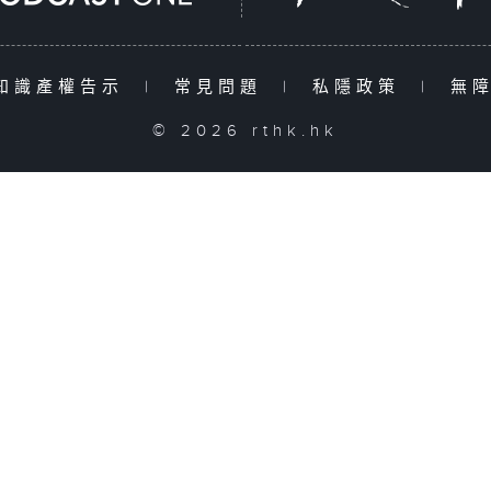
知識產權告示
|
常見問題
|
私隱政策
|
無
© 2026 rthk.hk