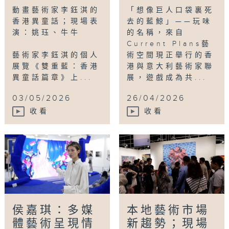
動畫藝術家李鈺淇的
「想像巨人口袋裏死
香港異童話；現場表
去的藍鯨」——玩味
演：姚珏、牛牛
的名稱，來自
Current Plans藝
藝術家李鈺淇的個人
術空間現正舉行的香
展覽《雙重藍：香港
港與意大利藝術家聯
異童話篇章》上...
展，遊戲成為共...
03/05/2026
26/04/2026
收看
收看
侯嘉琪：多媒
本地藝術市場
體藝術呈現情
新趨勢；現場