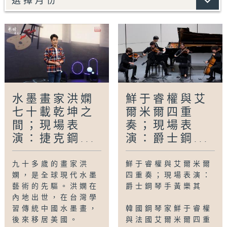
爾諾愛樂樂團、布拉格交響樂團等。早前四月他
再度來港，為港大繆思鋼琴桂冠系列的獨奏會演
出。
[巴赫：D大調第四號組曲；利蓋蒂：第五鋼琴練
習曲，彩虹]
由2010年開始，《藝坊星期天》與大家走過十
六個年頭，一直為大家介紹古今中外藝術家和他
水墨畫家洪嫻
鮮于睿權與艾
們的作品，展現香港的藝術文化面貌，更帶來精
七十載乾坤之
爾米爾四重
彩的現場表演。
《藝坊星期天》至此要暫告一段落。無論你喜歡
間；現場表
奏；現場表
欣賞抑或自己創作，都希望你繼續讓藝術走入你
演：捷克鋼...
演：爵士鋼...
的生命。
我們後會有期。
九十多歲的畫家洪
鮮于睿權與艾爾米爾
嫻，是全球現代水墨
四重奏；現場表演：
Tag:
art
,
culture
,
The Works
,
Chinese
藝術的先驅。洪嫻在
爵士鋼琴手黃樂其
內地出世，在台灣學
Works
,
Hong Kong
習傳統中國水墨畫，
韓國鋼琴家鮮于睿權
後來移居美國。
與法國艾爾米爾四重