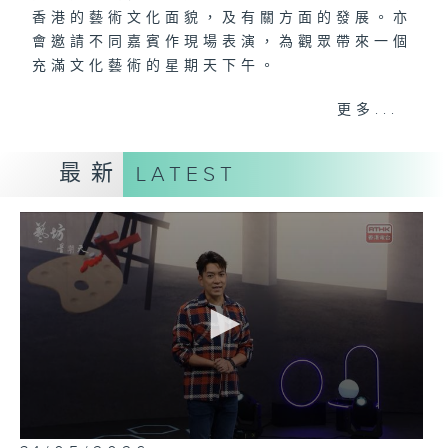
香港的藝術文化面貌，及有關方面的發展。亦
會邀請不同嘉賓作現場表演，為觀眾帶來一個
充滿文化藝術的星期天下午。
更多...
主持：李子勳
於逢星期日7:00pm
港台電台31
最新
LATEST
Facebook 專頁 RTHK's The Works
https://www.facebook.com/RTHKTheWor
0