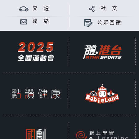
交 通
社 交
聯 絡
公眾回饋