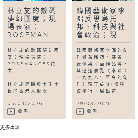
林立施的數碼
韓國藝術家李
夢幻國度；現
昢反思烏托
場表演：
邦、科技與社
ROSEMAN...
會政治；現...
林立施的數碼夢幻國
韓國藝術家李昢的創
度；現場表演：
作涵蓋雕塑、裝置、
ROSEMANCES花
錄像與平面作品等，
文
其巡迴展覽《李昢：
一九九八年至今的創
林立施是瑞典土生土
作》現正於M+博物
長的香港人後裔...
館舉行，展出這...
05/04/2026
29/03/2026
收看
收看
更多重溫 ...