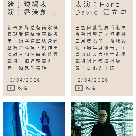
緒；現場表
表演：Hanz
演：香港創...
David 江立均
新晉多媒體藝術家侯
巴塞爾藝術展香港展
嘉琪受情緒病困擾多
會熱鬧興旺，但根據
年，她將這些切身經
三月發表的「環球藝
歷結合科技，創作出
術市場年度報告」，
探討人類情緒的裝置
當環球及大中華市場
藝術，扣連現實世
藝術銷售都錄得增
界、抽象的精神...
長，香港卻下跌...
19/04/2026
12/04/2026
收看
收看