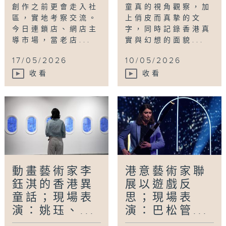
創作之前更會走入社
童真的視角觀察，加
區，實地考察交流。
上俏皮而真摯的文
今日連鎖店、網店主
字，同時記錄香港真
導市場，當老店...
實與幻想的面貌...
17/05/2026
10/05/2026
收看
收看
動畫藝術家李
港意藝術家聯
鈺淇的香港異
展以遊戲反
童話；現場表
思；現場表
演：姚珏、...
演：巴松管...