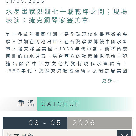
31/05/2026
seconds
of
水墨畫家洪嫻七十載乾坤之間；現場
21
minutes,
表演：捷克鋼琴家塞美拿
36
seconds
九十多歲的畫家洪嫻，是全球現代水墨藝術的先
驅。洪嫻在內地出世，在台灣學習傳統中國水墨
畫，後來移居美國。1960年代中期，他將傳統
國畫的山水詩意，結合西方的動態抽象風格，塑
造出融合中西方文化的獨特現代水墨語言。
1980年代，洪嫻來港教授藝術，之後定居美國
德州。亞洲協會香港中心現正舉行回顧展《洪
更多...
嫻：乾坤之間》，展現這位畫家橫跨七十年的藝
術生涯。
重溫
CATCHUP
現場表演：捷克鋼琴家塞美拿
塞美拿去年以21歲之齡成為首位捷克鋼琴家贏得
03 - 05
2026
萊比錫巴赫大賽冠軍，之前亦已贏得多項國際大
獎，並曾與多個著名管弦樂團合作演出，包括布