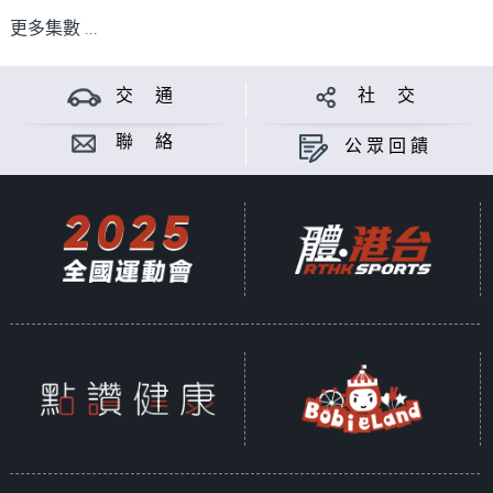
更多集數 ...
交 通
社 交
聯 絡
公眾回饋