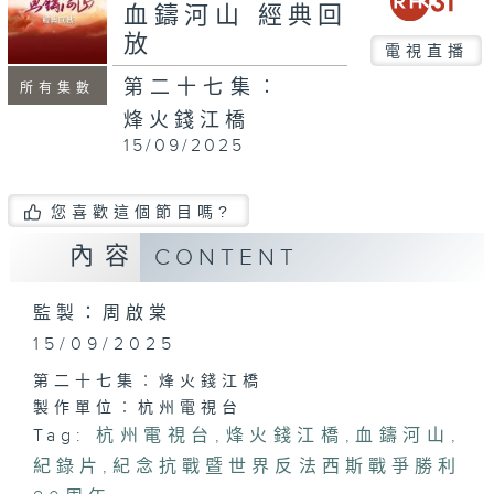
seconds
血鑄河山 經典回
放
電視直播
第二十七集︰
所有集數
烽火錢江橋
15/09/2025
您喜歡這個節目嗎?
內容
CONTENT
監製：周啟棠
15/09/2025
第二十七集︰烽火錢江橋
製作單位︰杭州電視台
Tag:
杭州電視台
,
烽火錢江橋
,
血鑄河山
,
紀錄片
,
紀念抗戰暨世界反法西斯戰爭勝利