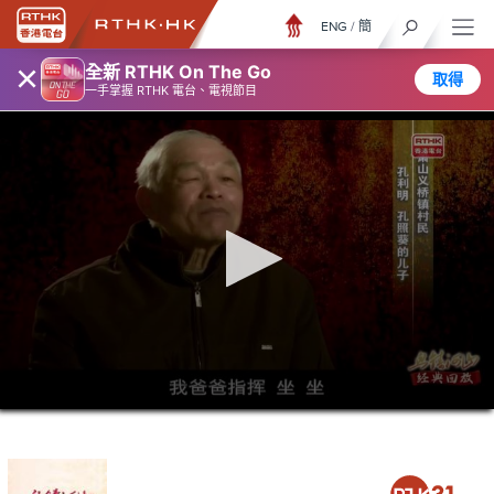
ENG
/
簡
×
全新 RTHK On The Go
取得
一手掌握 RTHK 電台、電視節目
0
seconds
of
27
minutes,
42