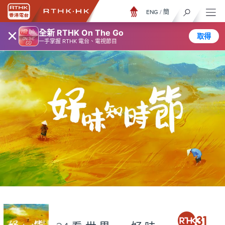
ENG
/
簡
×
全新 RTHK On The Go
取得
一手掌握 RTHK 電台、電視節目