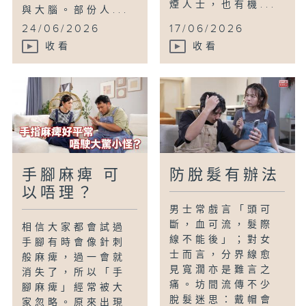
煙人士，也有機...
與大腦。部份人...
24/06/2026
17/06/2026
收看
收看
手腳麻痺 可
防脫髮有辦法
以唔理？
男士常戲言「頭可
斷，血可流，髮際
相信大家都會試過
線不能後」；對女
手腳有時會像針刺
士而言，分界線愈
般麻痺，過一會就
見寬濶亦是難言之
消失了，所以「手
痛。坊間流傳不少
腳麻痺」經常被大
脫髮迷思：戴帽會
家忽略。原來出現