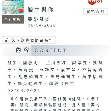
seconds
醫生與你
電視直播
聲帶發炎
所有集數
08/04/2026
您喜歡這個節目嗎?
內容
CONTENT
監製：唐敏明 主持團隊：鄭萃雯、梁凱
寧、黃婉曼、羅鈺文、蔡雪瑩、鄧智偉醫
生、胡志遠醫生、董光達醫生、黄秉康醫
生、羅英勤醫生、蘇藹欣醫生
08/04/2026
聲帶是位於氣管入口兩條肌肉組織，它們主
要由肌肉、韌帶和黏膜組成，是人體主要的