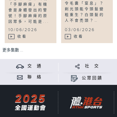
令毛囊「窒息」？
「手腳麻痺」有機
剃光頭能令頭髮變
會是身體發出的警
粗重生？白頭髮的
號！手腳麻痺的原
人不會禿頭？…
因眾多，可能是...
...
10/06/2026
03/06/2026
收看
收看
更多集數 ...
交 通
社 交
聯 絡
公眾回饋