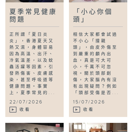
夏季常見健康
「小心你個
問題
頭」
正所謂「夏日炎
相信大家都會試過
炎」，香港夏天又
不小心「撞親
熱又濕，身體容易
頭」，由皮外傷至
因為高溫、出汗、
到嚴重的顱內出
冷氣溫差，以及蚊
血，真是可大可
蟲活躍等因素，引
小，千萬不可忽
發熱傷害、皮膚感
視。關於頭部創
染，甚至呼吸道等
傷，大家腦內有沒
健康問題。事實
有出現疑問？例如
上，夏季常見的...
「頭部受傷是否...
22/07/2026
15/07/2026
收看
收看