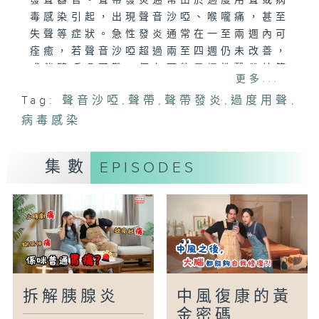
發聲器官。聲帶發炎通常由於過度用聲或病
毒感染引起，出現聲音沙啞、喉嚨痛，甚至
失聲等症狀。急性發炎通常在一至兩週內可
痊癒，若聲音沙啞超過兩至四週仍未改善，
或伴隨呼吸困難，便有可能是慢性聲帶結節
更多...
(長繭)、瘜肉或更嚴重的病變，不能忽視。
Tag:
聲音沙啞
,
聲帶
,
聲帶發炎
,
過度用聲
,
本集請來耳鼻喉科專科醫生，講解聲帶發炎
病毒感染
的成因及治療方法，並拆解有關聲帶問題的
迷思。
集數
EPISODES
主持︰梁凱寧、黃秉康醫生
嘉賓︰鄧志豪醫生(香港中文大學耳鼻咽喉–
頭頸外科學系名譽臨床助理教授)
拆解胰腺炎
中風復康的黃
金密碼