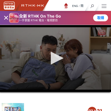
ENG
/
簡
×
全新 RTHK On The Go
取得
一手掌握 RTHK 電台、電視節目
0
seconds
of
24
minutes,
7