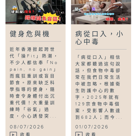
健身危與機
病從口入，小
心中毒
近年香港掀起跨世
代「操Fit」熱潮，
「病從口入」相信
不少人都信奉「No
大家都聽過這句說
pain, no gain」
話，但食物中毒卻
而瘋狂重訓或盲目
常在我們日常生活
節食。原來缺乏科
中被忽略。根據衛
學指導的健身，隨
生防護中心的數
時會令身體付出沉
字，2025年就有
重代價！大重量訓
129宗食物中毒個
練時「谷氣」過
案，受影響人數達
度，小心誘發突...
到682人；而今...
08/07/2026
01/07/2026
收看
收看