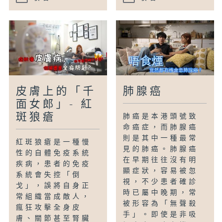
皮膚上的「千
肺腺癌
面女郎」- 紅
斑狼瘡
肺癌是本港頭號致
命癌症，而肺腺癌
則是其中一種最常
紅斑狼瘡是一種慢
見的肺癌。肺腺癌
性的自體免疫系統
在早期往往沒有明
疾病，患者的免疫
顯症狀，容易被忽
系統會失控「倒
視，不少患者確診
戈」，誤將自身正
時已屬中晚期，常
常組織當成敵人，
被形容為「無聲殺
瘋狂攻擊全身皮
手」。即使是非吸
膚、關節甚至腎臟