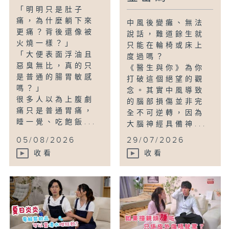
「明明只是肚子
痛，為什麼躺下來
中風後變癱、無法
更痛？背後還像被
說話，難道餘生就
火燒一樣？」
只能在輪椅或床上
「大便表面浮油且
度過嗎？
惡臭無比，真的只
《醫生與你》為你
是普通的腸胃敏感
打破這個絕望的觀
嗎？」
念。其實中風導致
很多人以為上腹劇
的腦部損傷並非完
痛只是普通胃痛，
全不可逆轉，因為
睡一覺、吃飽飯...
大腦神經具備神...
05/08/2026
29/07/2026
收看
收看