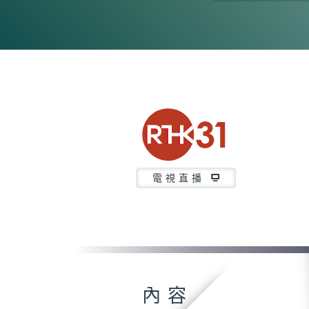
0
seconds
of
26
minutes,
6
seconds
Volume
90%
電視直播
內容