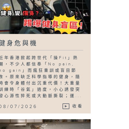
健身危與機
近年香港掀起跨世代「操Fit」熱
潮，不少人都信奉「No pain,
no gain」而瘋狂重訓或盲目節
食。原來缺乏科學指導的健身，隨
時會令身體付出沉重代價！大重量
訓練時「谷氣」過度，小心誘發突
發心源性猝死或大動脈撕裂；運...
08/07/2026
收看