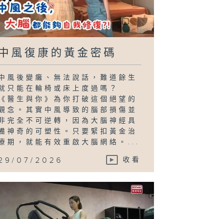
中風復康的黃金密碼
中風後變癱、無法說話，難道餘生
就只能在輪椅或床上度過嗎？
《醫生與你》為你打破這個絕望的
觀念。其實中風導致的腦部損傷並
非完全不可逆轉，因為大腦神經具
備神奇的可塑性。只要緊扣黃金治
療期，就能有效重啟大腦網絡。...
29/07/2026
收看