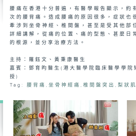
皮
腰痛在香港十分普遍，有醫學報告顯示，約
郎
次的腰背痛。造成腰痛的原因很多，症狀也
牽涉到坐骨神經、椎間盤，甚至是受其他部
詳細講解，從痛的位置、痛的型態、甚麼日
的根源，並分享治療方法。
肺
主持：羅鈺文、黃秉康醫生
嘉賓：鄧育昀醫生(港大醫學院臨床醫學學院
手
授)
理
Tag:
腰背痛
,
坐骨神經痛
,
椎間盤突出
,
梨狀
防