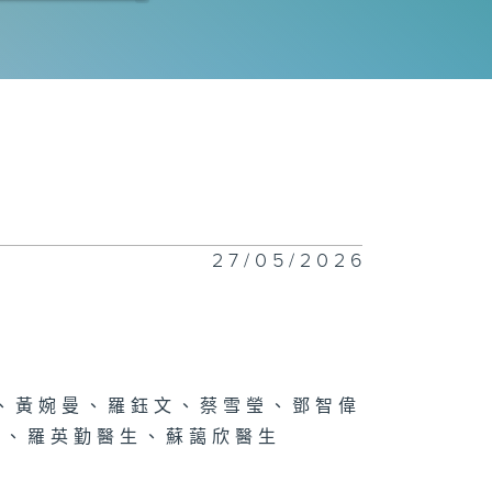
季常見健康問題
小心你個頭」
27/05/2026
身危與機
從口入，小心中
、黃婉曼、羅鈺文、蔡雪瑩、鄧智偉
生、羅英勤醫生、蘇藹欣醫生