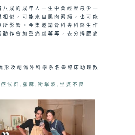
膚上的「千面女
有八成的成年人一生中會經歷最少一
」- 紅斑狼瘡
很相似，可能來自肌肉緊繃，也可能
位所影響。今集邀請骨科專科醫生作
常動作會加重痛感等等，去分辨腰痛
腺癌
矯形及創傷外科學系名譽臨床助理教
腳麻痺 可以唔
？
肌症候群
,
腳麻
,
衝擊波
,
坐姿不良
脫髮有辦法