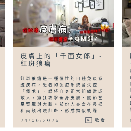
皮膚上的「千面女郎」-
紅斑狼瘡
紅斑狼瘡是一種慢性的自體免疫系
統疾病，患者的免疫系統會失控
「倒戈」，誤將自身正常組織當成
敵人，瘋狂攻擊全身皮膚、關節甚
至腎臟與大腦。部份人亦會在鼻樑
和兩頰出現紅斑，形成類似蝴蝶...
24/06/2026
收看