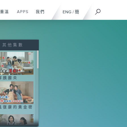
重溫
APPS
我們
ENG
/
簡
其他集數
解胰腺炎
風復康的黃金密