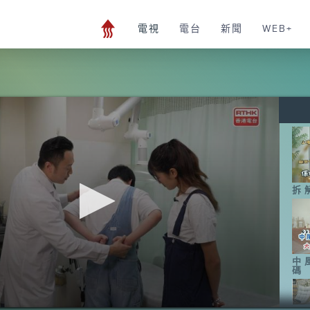
電視
電台
新聞
WEB+
拆
中
碼