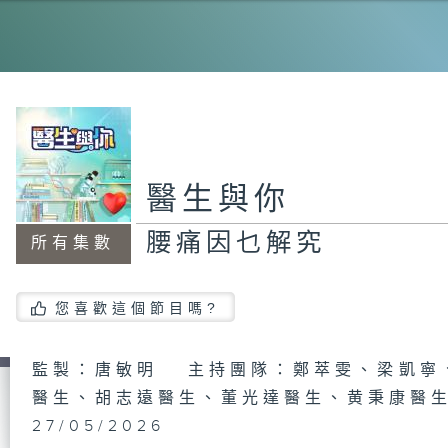
夏
「
醫生與你
腰痛因乜解究
所有集數
健
您喜歡這個節目嗎?
病
監製：唐敏明 主持團隊：鄭萃雯、梁凱寧
毒
醫生、胡志遠醫生、董光達醫生、黄秉康醫
27/05/2026