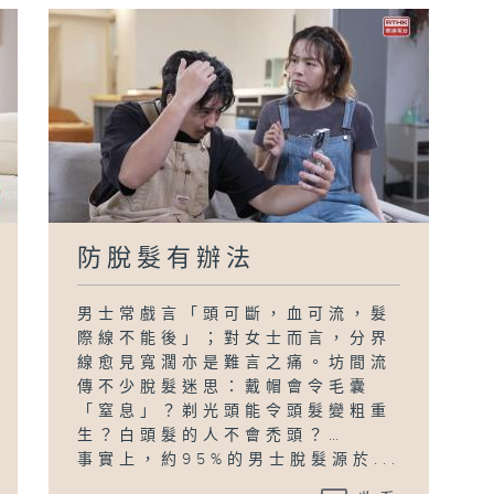
防脫髮有辦法
男士常戲言「頭可斷，血可流，髮
際線不能後」；對女士而言，分界
線愈見寬濶亦是難言之痛。坊間流
傳不少脫髮迷思：戴帽會令毛囊
「窒息」？剃光頭能令頭髮變粗重
生？白頭髮的人不會禿頭？…
事實上，約95%的男士脫髮源於...