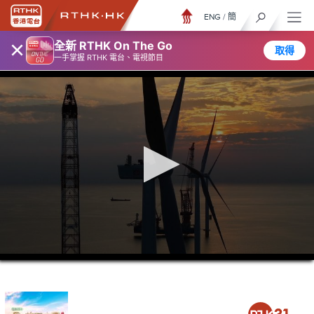
ENG
/
簡
×
全新 RTHK On The Go
取得
一手掌握 RTHK 電台、電視節目
0
seconds
of
11
minutes,
46