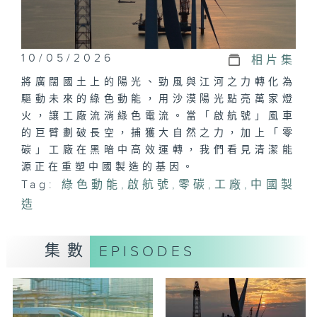
10/05/2026
相片集
將廣闊國土上的陽光、勁風與江河之力轉化為
驅動未來的綠色動能，用沙漠陽光點亮萬家燈
火，讓工廠流淌綠色電流。當「啟航號」風車
的巨臂劃破長空，捕獲大自然之力，加上「零
碳」工廠在黑暗中高效運轉，我們看見清潔能
源正在重塑中國製造的基因。
Tag:
綠色動能
,
啟航號
,
零碳
,
工廠
,
中國製
造
集數
EPISODES