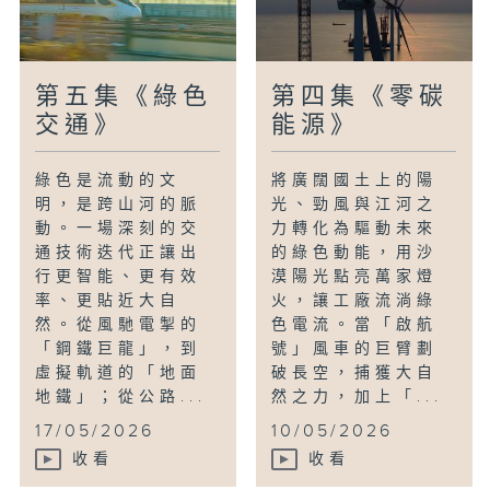
第五集《綠色
第四集《零碳
交通》
能源》
綠色是流動的文
將廣闊國土上的陽
明，是跨山河的脈
光、勁風與江河之
動。一場深刻的交
力轉化為驅動未來
通技術迭代正讓出
的綠色動能，用沙
行更智能、更有效
漠陽光點亮萬家燈
率、更貼近大自
火，讓工廠流淌綠
然。從風馳電掣的
色電流。當「啟航
「鋼鐵巨龍」，到
號」風車的巨臂劃
虛擬軌道的「地面
破長空，捕獲大自
地鐵」；從公路...
然之力，加上「...
17/05/2026
10/05/2026
收看
收看