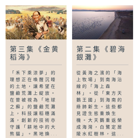
第三集《金黄
第二集《碧海
稻海》
銀灘》
「禾下乘涼夢」的
從黃海之濱的「海
理想正在喚醒沉睡
上牧場」到南海沿
的土地，讓希望在
線的「海上森
鹽鹼荒灘上綻放。
林」。從「東方天
在曾被視為「地球
鵝王國」到海南的
之癬」的鹽鹼荒灘
綠肺新生。這些都
上，科技讓稻穗滿
見證生態重煥生
滿，創新的技術亦
機。大天鵝重返榮
守護「耕地中的大
成海灣，白鷺定居
熊貓」。黑地煥...
陵水紅樹林，這...