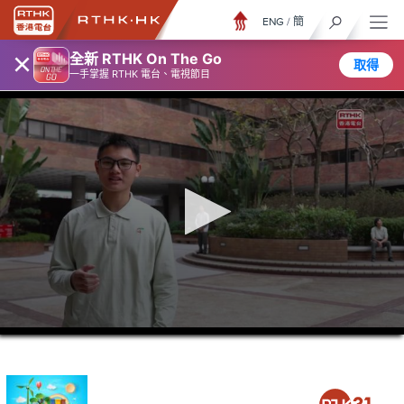
ENG
/
簡
×
全新 RTHK On The Go
取得
一手掌握 RTHK 電台、電視節目
0
seconds
of
5
minutes,
7