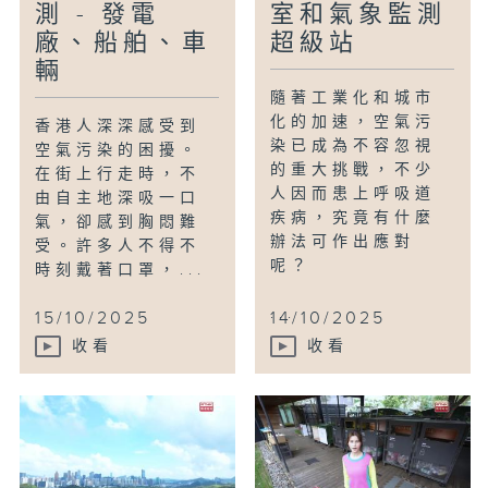
測 - 發電
室和氣象監測
廠、船舶、車
超級站
輛
隨著工業化和城市
化的加速，空氣污
香港人深深感受到
染已成為不容忽視
空氣污染的困擾。
的重大挑戰，不少
在街上行走時，不
人因而患上呼吸道
由自主地深吸一口
疾病，究竟有什麼
氣，卻感到胸悶難
辦法可作出應對
受。許多人不得不
呢？
時刻戴著口罩，...
...
15/10/2025
14/10/2025
收看
收看