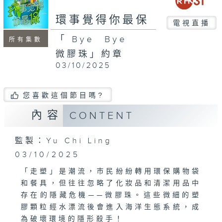
seconds
環事覺得你最保
電視直播
「Bye Bye
所有集數
微膠珠」約章
03/10/2025
您喜歡這個節目嗎?
內容
CONTENT
監製：Yu Chi Ling
03/10/2025
「走塑」是潮流，巿民紛紛轉用環保購物袋
和餐具，但往往忽略了化妝品和清潔用品中
存在的隱藏危機——微膠珠。這些微細的塑
膠顆粒經水漂流後會進入海洋生態系統，成
為破壞環境的隱形殺手！