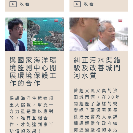
收看
收看
與國家海洋環
糾正污水渠錯
境監測中心開
駁及改善城門
展環境保護工
河水質
作的合作
曾經又黑又臭的沙
田城門河，在30年
保護海洋生態這項
間經歷了怎樣的蛻
重大挑戰，單靠一
變呢？環保署署長
方力量是難以應對
徐浩光會為大家詳
的，唯有互相合
細講解當年政府如
作，才能達到事半
何通過嚴格的水污
功倍的效果！