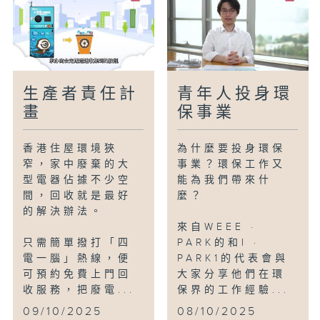
生產者責任計
青年人投身環
畫
保事業
香港住屋環境狹
為什麼要投身環保
窄，家中廢棄的大
事業？環保工作又
型電器佔據不少空
能為我們帶來什
間，回收就是最好
麼？
的解決辦法。
來自WEEE ·
只需簡單撥打「四
PARK的和I ·
電一腦」熱線，便
PARK1的代表會與
可預約免費上門回
大家分享他們在環
收服務，把廢電...
保界的工作經驗...
09/10/2025
08/10/2025