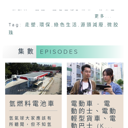
針對這一問題，環保署採取措施，推出了
更多...
「Bye Bye 微膠珠」約章，透過網路宣傳
Tag:
走塑
,
環保
,
綠色生活
,
源頭減廢
,
微胶
和公眾展覽，向大家講解微膠珠的危害性，
珠
教育民眾從源頭減少微膠珠的排放，培養綠
色生活方式。
集數
EPISODES
氫燃料電池車
電動車 - 電
動的士、電動
輕型貨車、電
氫氣球大家應該有
所聽聞，但不知氫
動巴士 (K...