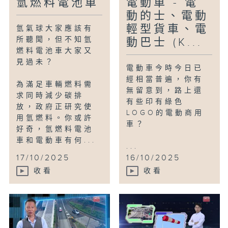
氫燃料電池車
電動車 - 電
動的士、電動
輕型貨車、電
氫氣球大家應該有
所聽聞，但不知氫
動巴士 (K...
燃料電池車大家又
見過未？
電動車今時今日已
經相當普遍，你有
為滿足車輛燃料需
無留意到，路上還
求同時減少碳排
有些印有綠色
放，政府正研究使
LOGO的電動商用
用氫燃料。你或許
車？
好奇，氫燃料電池
車和電動車有何...
...
17/10/2025
16/10/2025
收看
收看