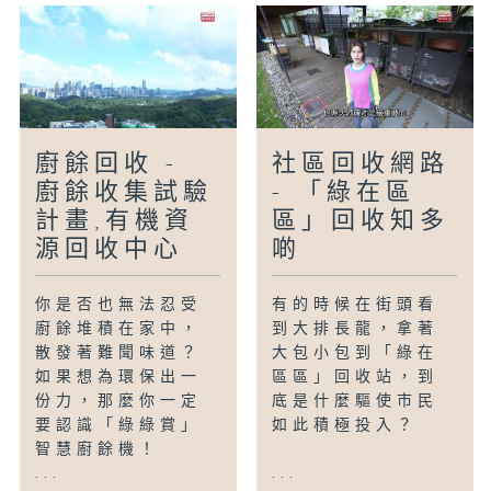
廚餘回收 -
社區回收網路
廚餘收集試驗
- 「綠在區
計畫,有機資
區」回收知多
源回收中心
啲
你是否也無法忍受
有的時候在街頭看
廚餘堆積在家中，
到大排長龍，拿著
散發著難聞味道？
大包小包到「綠在
如果想為環保出一
區區」回收站，到
份力，那麼你一定
底是什麼驅使市民
要認識「綠綠賞」
如此積極投入？
智慧廚餘機！
...
...