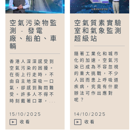
空氣污染物監
空氣質素實驗
測 - 發電
室和氣象監測
廠、船舶、車
超級站
輛
隨著工業化和城市
化的加速，空氣污
香港人深深感受到
染已成為不容忽視
空氣污染的困擾。
的重大挑戰，不少
在街上行走時，不
人因而患上呼吸道
由自主地深吸一口
疾病，究竟有什麼
氣，卻感到胸悶難
辦法可作出應對
受。許多人不得不
呢？
時刻戴著口罩，...
...
15/10/2025
14/10/2025
收看
收看