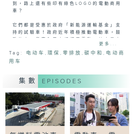
到，路上還有些印有綠色LOGO的電動商用
車？
它們都是受惠於政府「新能源運輸基金」支
持的試驗車！政府近年積極推動電動車，鼓
勵的士、貨車和巴士都轉用電動。其中最大
更多...
的優勢就是更省錢、更舒適以及更環保！電
Tag:
电动车
,
環保
,
零排放
,
碳中和
,
电动商
動車的充電成本低，而且完全零排放，噪音
用车
和震動都遠低於傳統汽車。不知隨住越來越
多電動車投入日常生活，香港會不會真正走
向車輛零排放，達到碳中和的目標呢？
集數
EPISODES