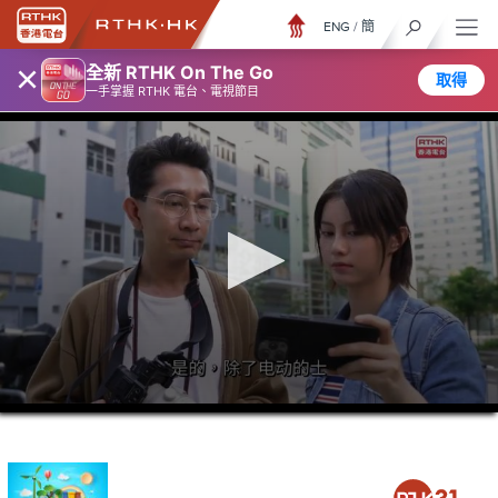
ENG
/
簡
×
全新 RTHK On The Go
取得
一手掌握 RTHK 電台、電視節目
0
seconds
of
5
minutes,
6