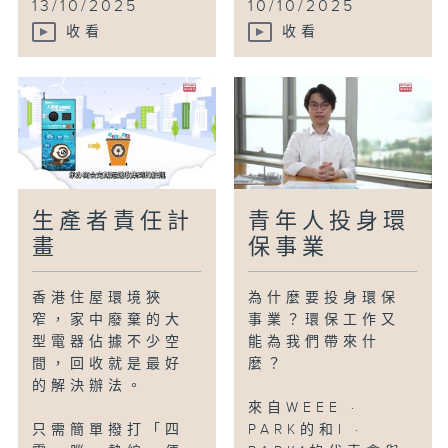
13/10/2025
10/10/2025
收看
收看
生產者責任計
青年人投身環
畫
保事業
香港住屋環境狹
為什麼要投身環保
窄，家中廢棄的大
事業？環保工作又
型電器佔據不少空
能為我們帶來什
間，回收就是最好
麼？
的解決辦法。
來自WEEE ·
只需簡單撥打「四
PARK的和I ·