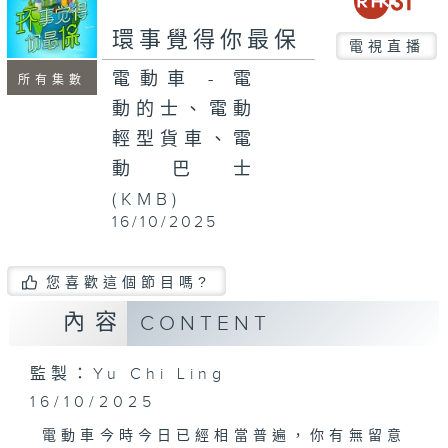
seconds
環事覺得你最保
電視直播
電動車 - 電
所有集數
動的士、電動
輕型貨車、電
動巴士
(KMB)
16/10/2025
您喜歡這個節目嗎?
內容
CONTENT
監製：Yu Chi Ling
16/10/2025
電動車今時今日已經相當普遍，你有無留意