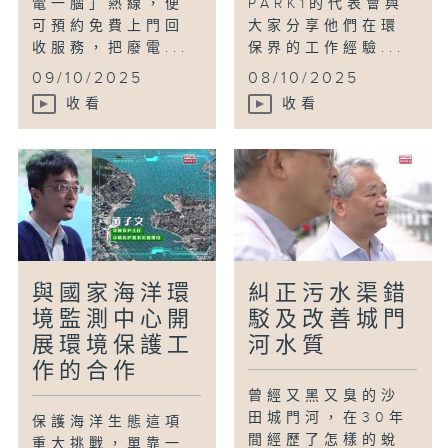
電一腦」熱線，便
PARK1的代表會與
可預約免費上門回
大家分享他們在環
收服務，把廢電...
保界的工作經驗...
09/10/2025
08/10/2025
收看
收看
與國家海洋環
糾正污水渠錯
境監測中心開
駁及改善城門
展環境保護工
河水質
作的合作
曾經又黑又臭的沙
田城門河，在30年
保護海洋生態這項
間經歷了怎樣的蛻
重大挑戰，單靠一