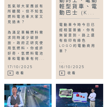
動的士、電動
輕型貨車、電
氫氣球大家應該有
所聽聞，但不知氫
動巴士 (K...
燃料電池車大家又
見過未？
電動車今時今日已
經相當普遍，你有
為滿足車輛燃料需
無留意到，路上還
求同時減少碳排
有些印有綠色
放，政府正研究使
LOGO的電動商用
用氫燃料。你或許
車？
好奇，氫燃料電池
車和電動車有何...
...
17/10/2025
16/10/2025
收看
收看