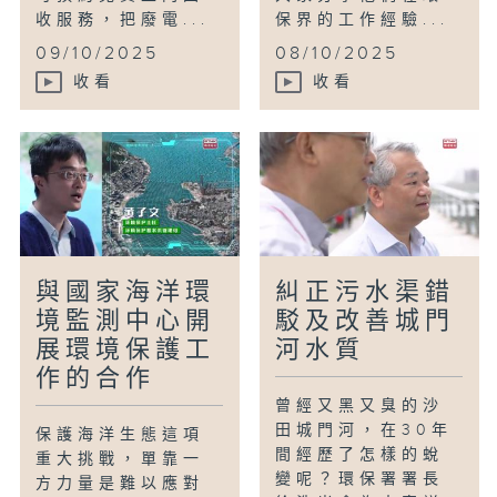
收服務，把廢電...
保界的工作經驗...
09/10/2025
08/10/2025
收看
收看
與國家海洋環
糾正污水渠錯
境監測中心開
駁及改善城門
展環境保護工
河水質
作的合作
曾經又黑又臭的沙
田城門河，在30年
保護海洋生態這項
間經歷了怎樣的蛻
重大挑戰，單靠一
變呢？環保署署長
方力量是難以應對