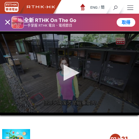
ENG
/
簡
×
全新 RTHK On The Go
取得
一手掌握 RTHK 電台、電視節目
0
seconds
of
5
minutes,
6