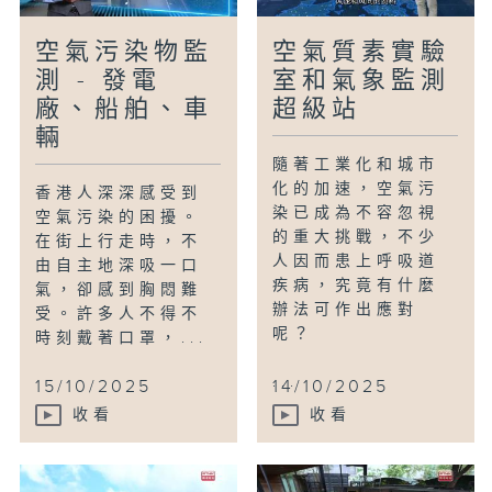
空氣污染物監
空氣質素實驗
測 - 發電
室和氣象監測
廠、船舶、車
超級站
輛
隨著工業化和城市
化的加速，空氣污
香港人深深感受到
染已成為不容忽視
空氣污染的困擾。
的重大挑戰，不少
在街上行走時，不
人因而患上呼吸道
由自主地深吸一口
疾病，究竟有什麼
氣，卻感到胸悶難
辦法可作出應對
受。許多人不得不
呢？
時刻戴著口罩，...
...
15/10/2025
14/10/2025
收看
收看