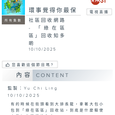
seconds
環事覺得你最保
電視直播
社區回收網路
所有集數
- 「綠在區
區」回收知多
啲
10/10/2025
您喜歡這個節目嗎?
內容
CONTENT
監製：Yu Chi Ling
10/10/2025
有的時候在街頭看到大排長龍，拿著大包小
包到「綠在區區」回收站，到底是什麼驅使