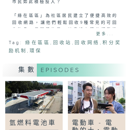
市民如此積極投入？
「綠在區區」為社區居民建立了便捷高效的
回收網路，讓他們輕鬆回收9種常見的可回
收物品。最關鍵的是，計畫設有積分獎勵機
更多...
制——回收獲得積分，可兌換生活用品。這
Tag:
綠在區區
,
回收站
,
回收网络
,
积分奖
不僅簡化了回收流程，還能獲得實在回報，
励机制
成功吸引了大量市民參與。除了社區回收
,
環保
點，「綠在區區」還設有環保站，定期舉辦
教育活動，進一步推動環保參與！
集數
EPISODES
氫燃料電池車
電動車 - 電