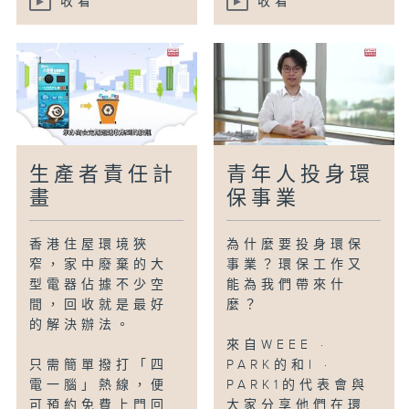
收看
收看
生產者責任計
青年人投身環
畫
保事業
香港住屋環境狹
為什麼要投身環保
窄，家中廢棄的大
事業？環保工作又
型電器佔據不少空
能為我們帶來什
間，回收就是最好
麼？
的解決辦法。
來自WEEE ·
只需簡單撥打「四
PARK的和I ·
電一腦」熱線，便
PARK1的代表會與
可預約免費上門回
大家分享他們在環