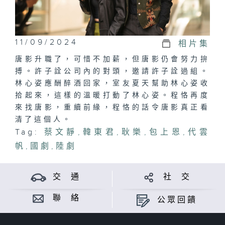
11/09/2024
相片集
唐影升職了，可惜不加薪，但唐影仍會努力拚
搏。許子詮公司內的對頭，邀請許子詮過組。
林心姿應酬醉酒回家，室友夏天幫助林心姿收
拾起來，這樣的溫暖打動了林心姿。程恪再度
來找唐影，重續前緣，程恪的話令唐影真正看
清了這個人。
Tag:
蔡文靜
,
韓東君
,
耿樂
,
包上恩
,
代雲
帆
,
國劇
,
陸劇
交 通
社 交
聯 絡
公眾回饋